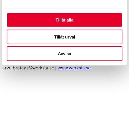
skadeverkstäder i Sverige stärker kvaliteten och servicen
gentemot våra kunder. Det skall därför bli oerhört roligt för
mig personligen att få vara med i Werkstagruppens team
Tillåt alla
och bidra med min kompetens för att bygga en nordisk
skadekedja.
Tillåt urval
För ytterligare information:
Arve Brataas, Sverigechef, Werkstagruppen
Avvisa
Rinkebyvägen 11B | 182 36 Danderyd
Direkt 072-451 10 87 | Växel 08-622 92 00
arve.brataas@werksta.se |
www.werksta.se