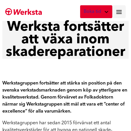
Hoppa
Boka tid
till
innehåll
Werksta fortsätter
Vad önskar du att boka?
att växa inom
Digital skadebesiktning
Fota skadan med mobilen
skadereparationer
Skadebesiktning på verkstad
Boka tid här
Service
Werkstagruppen fortsätter att stärka sin position på den
Boka tid för service
svenska verkstadsmarknaden genom köp av ytterligare en
kvalitetsverkstad. Genom förvärvet av Folkadoktorn
Lagning av stenskott
närmar sig Werkstagruppen sitt mål att vara ett ”center of
Boka reparation av vindruta
excellence” för alla varumärken.
Byte av vindruta
Werkstagruppen har sedan 2015 förvärvat ett antal
Boka byte av vindruta
kvalitetsverkstäder för att bygga en nationell skade-