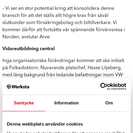
– Vi ser en stor potential kring att konsolidera denna
bransch för att det ställs allt högre krav från såväl
slutkunder som försäkringsbolag och biltillverkare. Vi
kommer därför att fortsätta vår spännande förvärvsresa i
Norden, avslutar Arve.
Vidareutbildning central
Inga organisatoriska förändringar kommer att ske initialt
på Folkadoktorn. Nuvarande platschef, Hasse Liljeberg,
med lång bakgrund från ledande befattningar inom VW
och Audi, fortsätter i samma roll. Hasse kommer att vara en
viktig del i att vidareutveckla kompetensen för Audi och
Volkswagen inom Werkstagruppen.
Samtycke
Information
Om
Werkstagruppen har byggt gedigna vidareutbildningar för
sin personal
– Med den snabba teknikutvecklingen och komplexiteten i
Denna webbplats använder cookies
skadereparationsprocessen idag är utbildning en central