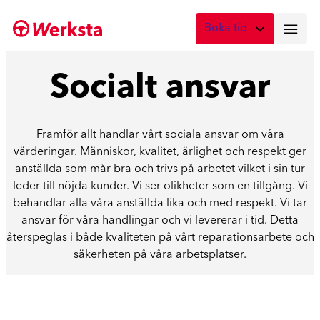
Hoppa
Boka tid
till
innehåll
Vad önskar du att boka?
Socialt ansvar
Digital skadebesiktning
Fota skadan med mobilen
Framför allt handlar vårt sociala ansvar om våra
Skadebesiktning på verkstad
värderingar. Människor, kvalitet, ärlighet och respekt ger
Boka tid här
anställda som mår bra och trivs på arbetet vilket i sin tur
leder till nöjda kunder. Vi ser olikheter som en tillgång. Vi
Service
behandlar alla våra anställda lika och med respekt. Vi tar
Boka tid för service
ansvar för våra handlingar och vi levererar i tid. Detta
återspeglas i både kvaliteten på vårt reparationsarbete och
Lagning av stenskott
säkerheten på våra arbetsplatser.
Boka reparation av vindruta
Byte av vindruta
Boka byte av vindruta