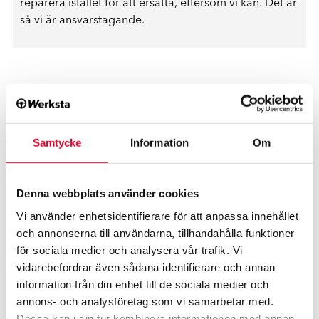
reparera istället för att ersätta, eftersom vi kan. Det är
så vi är ansvarstagande.
Samtycke
Information
Om
Vår personalnöjdhet är hög
Vår framgång nu och i framtiden bygger på vår personal.
Denna webbplats använder cookies
När våra anställda mår bra får våra kunder också bästa
Vi använder enhetsidentifierare för att anpassa innehållet
möjliga service. Vi mäter vår medarbetarnöjdhet i årliga
och annonserna till användarna, tillhandahålla funktioner
medarbetarundersökningar. År 2025 var svarsfrekvensen
för sociala medier och analysera vår trafik. Vi
för vår undersökning 92% och personalens totala betyg till
vidarebefordrar även sådana identifierare och annan
Werksta var 5,2
(på en skala från 1-6)
. eNPS låg på 39. Ett
information från din enhet till de sociala medier och
eNPS kring 20 anses vara mycket bra – och allt över det
annons- och analysföretag som vi samarbetar med.
utmärkt.
Dessa kan i sin tur kombinera informationen med annan