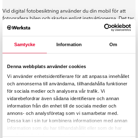
Vid digital fotobesiktning använder du din mobil för att
fotografera bilen och skadan enligt instruktionerna. Det tar
bara några minuter och kan göras var du än befinner dig.
Till skadebesiktning
Samtycke
Information
Om
Denna webbplats använder cookies
Vi använder enhetsidentifierare för att anpassa innehållet
och annonserna till användarna, tillhandahålla funktioner
Vi samarbetar med försäkringsbolag
för sociala medier och analysera vår trafik. Vi
vidarebefordrar även sådana identifierare och annan
information från din enhet till de sociala medier och
annons- och analysföretag som vi samarbetar med.
Vi har auktoriserade verkstäder
Dessa kan i sin tur kombinera informationen med annan
information som du har tillhandahållit eller som de har
samlat in när du har använt deras tjänster.