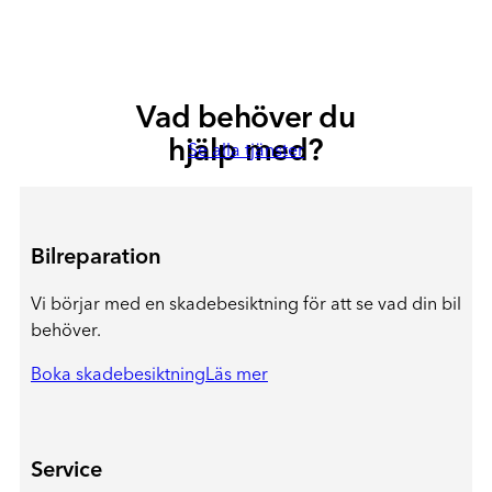
Vad behöver du
hjälp med?
Se alla tjänster
Bilreparation
Vi börjar med en skadebesiktning för att se vad din bil
behöver.
Boka skadebesiktning
Läs mer
Service