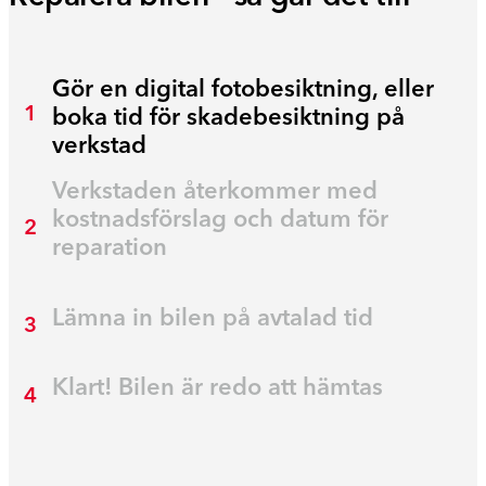
Gör en digital fotobesiktning, eller
1
boka tid för skadebesiktning på
verkstad
Verkstaden återkommer med
kostnadsförslag och datum för
2
reparation
Lämna in bilen på avtalad tid
3
Klart! Bilen är redo att hämtas
4