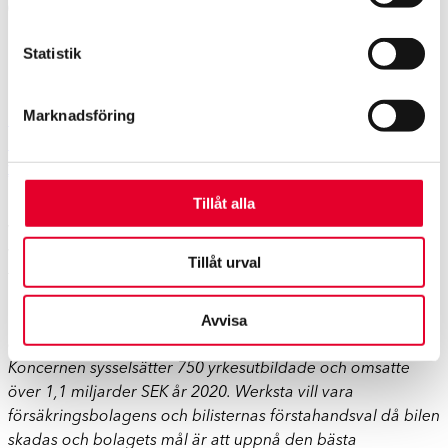
(TWO HANDS BETTER THAN ONE). GRANT HOLDER AND
INVESTIGATOR: DR SAMANTHA JAMSONFUNDED BY:
Statistik
ESURE CAR INSURANCE DATE: 2012, UNIVERSITY OF
LEEDS.
Marknadsföring
https://www.lytx.com/en-us/news-events/press-
release/2014/lytx-data-finds-three-dangerous-activities-
you-may
Tillåt alla
MER INFORMATION:
Vid frågor kontakta Urban Tibbelin, Operations Chef,
Werksta Sverige
Tillåt urval
Tel:
+46 72 070 70 97
, E-post:
urban.tibbelin@werksta.se
Avvisa
Werksta är Nordens ledande skadeverkstadskedja med
över 70 verkstäder i Sverige, Finland och Norge.
Koncernen sysselsätter 750 yrkesutbildade och omsatte
över 1,1 miljarder SEK år 2020. Werksta vill vara
försäkringsbolagens och bilisternas förstahandsval då bilen
skadas och bolagets mål är att uppnå den bästa