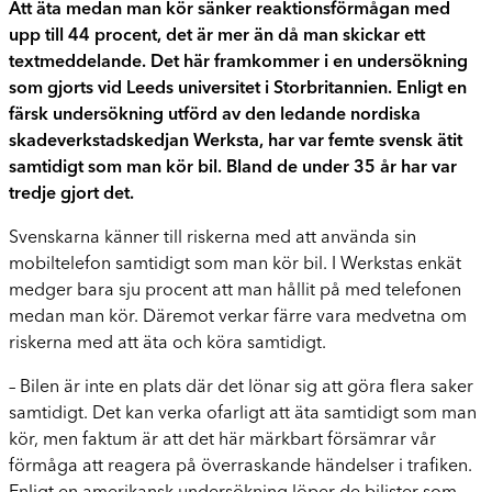
Att äta medan man kör sänker reaktionsförmågan med
upp till 44 procent, det är mer än då man skickar ett
textmeddelande. Det här framkommer i en undersökning
som gjorts vid Leeds universitet i Storbritannien. Enligt en
färsk undersökning utförd av den ledande nordiska
skadeverkstadskedjan Werksta, har var femte svensk ätit
samtidigt som man kör bil. Bland de under 35 år har var
tredje gjort det.
Svenskarna känner till riskerna med att använda sin
mobiltelefon samtidigt som man kör bil. I Werkstas enkät
medger bara sju procent att man hållit på med telefonen
medan man kör. Däremot verkar färre vara medvetna om
riskerna med att äta och köra samtidigt.
– Bilen är inte en plats där det lönar sig att göra flera saker
samtidigt. Det kan verka ofarligt att äta samtidigt som man
kör, men faktum är att det här märkbart försämrar vår
förmåga att reagera på överraskande händelser i trafiken.