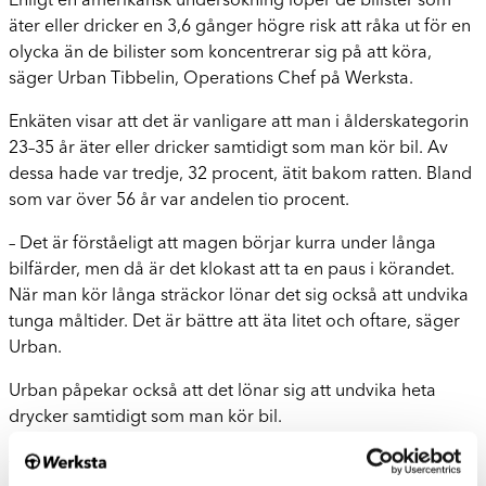
Enligt en amerikansk undersökning löper de bilister som
äter eller dricker en 3,6 gånger högre risk att råka ut för en
olycka än de bilister som koncentrerar sig på att köra,
säger Urban Tibbelin, Operations Chef på Werksta.
Enkäten visar att det är vanligare att man i ålderskategorin
23–35 år äter eller dricker samtidigt som man kör bil. Av
dessa hade var tredje, 32 procent, ätit bakom ratten. Bland
som var över 56 år var andelen tio procent.
– Det är förståeligt att magen börjar kurra under långa
bilfärder, men då är det klokast att ta en paus i körandet.
När man kör långa sträckor lönar det sig också att undvika
tunga måltider. Det är bättre att äta litet och oftare, säger
Urban.
Urban påpekar också att det lönar sig att undvika heta
drycker samtidigt som man kör bil.
– Att hålla på och trixa med hett kaffe medan vi kör bil