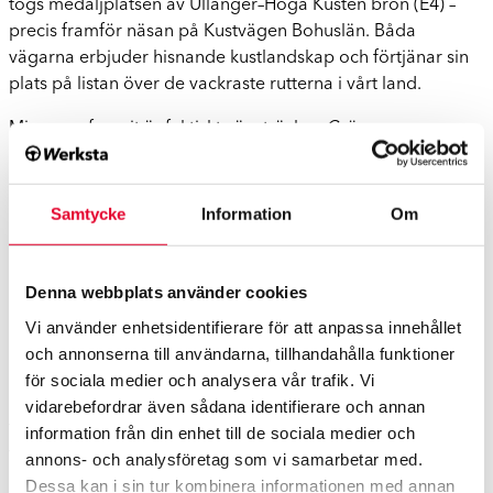
togs medaljplatsen av Ullånger–Höga Kusten bron (E4) –
precis framför näsan på Kustvägen Bohuslän. Båda
vägarna erbjuder hisnande kustlandskap och förtjänar sin
plats på listan över de vackraste rutterna i vårt land.
Min egen favorit är faktiskt vägsträckan
Gränna–
Omberg/Tåkern
som vann. Den har en speciell plats i mitt
hjärta sen jag cyklade Vätternrundan.
Samtycke
Information
Om
Men jag känner ändå att det finns otroligt många
underbara rutter i Sverige att uppleva. Jag hoppas att så
många som möjligt kommer att besöka vårt lands
Denna webbplats använder cookies
smultronställen. Rutterna brukar vara väl markerade, och
Vi använder enhetsidentifierare för att anpassa innehållet
längs dem finns det många bra vilo- och utkiksplatser.
och annonserna till användarna, tillhandahålla funktioner
Men innan du åker iväg på din resa skulle jag vilja
för sociala medier och analysera vår trafik. Vi
uppmuntra dig till att granska din bil ordentligt, exempelvis
vidarebefordrar även sådana identifierare och annan
vindrutan. Även små sprickor kan försämra sikten längs
information från din enhet till de sociala medier och
vägarna i soligt väder. En brandsläckare, en reflexväst och
annons- och analysföretag som vi samarbetar med.
en första hjälpen-väska bör finnas i varje fordon. Innan
Dessa kan i sin tur kombinera informationen med annan