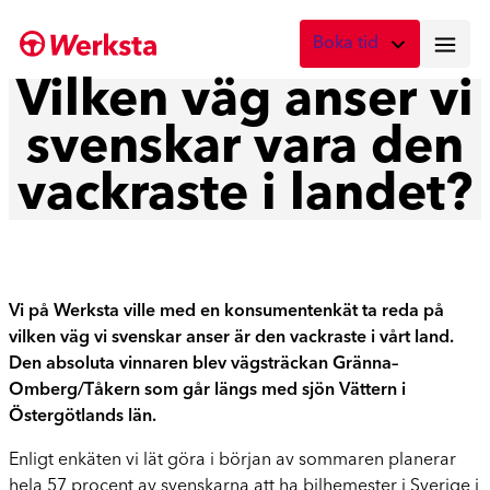
Hoppa
Boka tid
till
innehåll
Vilken väg anser vi
Vad önskar du att boka?
svenskar vara den
Digital skadebesiktning
Fota skadan med mobilen
vackraste i landet?
Skadebesiktning på verkstad
Boka tid här
Service
Vi på Werksta ville med en konsumentenkät ta reda på
Boka tid för service
vilken väg vi svenskar anser är den vackraste i vårt land.
Den absoluta vinnaren blev vägsträckan Gränna–
Lagning av stenskott
Omberg/Tåkern som går längs med sjön Vättern i
Boka reparation av vindruta
Östergötlands län.
Byte av vindruta
Enligt enkäten vi lät göra i början av sommaren planerar
Boka byte av vindruta
hela 57 procent av svenskarna att ha bilhemester i Sverige i