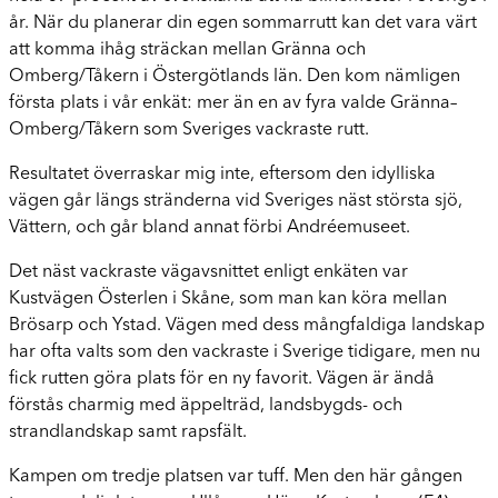
år. När du planerar din egen sommarrutt kan det vara värt
att komma ihåg sträckan mellan Gränna och
Omberg/Tåkern i Östergötlands län. Den kom nämligen
första plats i vår enkät: mer än en av fyra valde Gränna–
Omberg/Tåkern som Sveriges vackraste rutt.
Resultatet överraskar mig inte, eftersom den idylliska
vägen går längs stränderna vid Sveriges näst största sjö,
Vättern, och går bland annat förbi Andréemuseet.
Det näst vackraste vägavsnittet enligt enkäten var
Kustvägen Österlen i Skåne, som man kan köra mellan
Brösarp och Ystad. Vägen med dess mångfaldiga landskap
har ofta valts som den vackraste i Sverige tidigare, men nu
fick rutten göra plats för en ny favorit. Vägen är ändå
förstås charmig med äppelträd, landsbygds- och
strandlandskap samt rapsfält.
Kampen om tredje platsen var tuff. Men den här gången