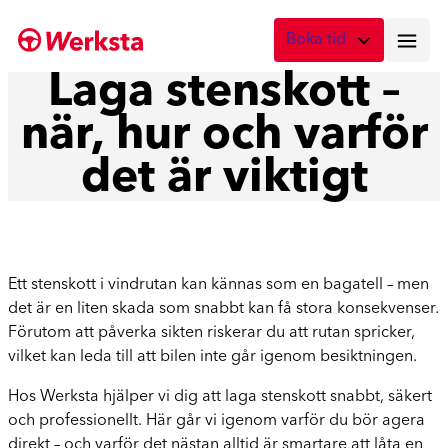
Hoppa
Boka tid
till
innehåll
Laga stenskott –
Vad önskar du att boka?
när, hur och varför
Digital skadebesiktning
Fota skadan med mobilen
det är viktigt
Skadebesiktning på verkstad
Boka tid här
Service
Ett stenskott i vindrutan kan kännas som en bagatell – men
Boka tid för service
det är en liten skada som snabbt kan få stora konsekvenser.
Förutom att påverka sikten riskerar du att rutan spricker,
Lagning av stenskott
vilket kan leda till att bilen inte går igenom besiktningen.
Boka reparation av vindruta
Hos Werksta hjälper vi dig att laga stenskott snabbt, säkert
Byte av vindruta
och professionellt. Här går vi igenom varför du bör agera
Boka byte av vindruta
direkt – och varför det nästan alltid är smartare att låta en