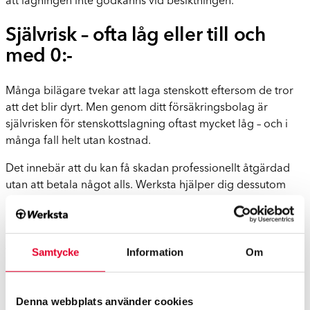
att lagningen inte godkänns vid besiktningen.
Självrisk – ofta låg eller till och
med 0:-
Många bilägare tvekar att laga stenskott eftersom de tror
att det blir dyrt. Men genom ditt försäkringsbolag är
självrisken för stenskottslagning oftast mycket låg – och i
många fall helt utan kostnad.
Det innebär att du kan få skadan professionellt åtgärdad
utan att betala något alls. Werksta hjälper dig dessutom
med hela försäkringshanteringen, så att det går snabbt och
smidigt.
Att chansa med ett gör-det-själv-kit för att ”spara pengar”
Samtycke
Information
Om
är sällan värt det när en fackmannamässig lagning ofta
kostar 0:-.
Denna webbplats använder cookies