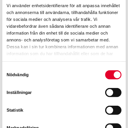
Så går en stenskottslagning till
Vi använder enhetsidentifierare för att anpassa innehållet
hos Werksta
och annonserna till användarna, tillhandahålla funktioner
för sociala medier och analysera vår trafik. Vi
En korrekt lagning går snabbt – men kräver precision för att
vidarebefordrar även sådana identifierare och annan
hålla över tid.
information från din enhet till de sociala medier och
annons- och analysföretag som vi samarbetar med.
Bedömning: Teknikern kontrollerar skadans läge
Dessa kan i sin tur kombinera informationen med annan
och storlek.
information som du har tillhandahållit eller som de har
samlat in när du har använt deras tjänster.
Rengöring: Smuts och fukt avlägsnas från skadan.
Samtyckesval
Fyllning: En transparent specialresin pressas under
Nödvändig
tryck in i skadan.
Härdning: Materialet härdas med UV-ljus för
Inställningar
maximal hållfasthet.
Polering: Ytan jämnas till för bästa sikt och finish.
Statistik
Efter lagningen är rutan åter stark, och skadan blir ofta
Marknadsföring
knappt synlig.