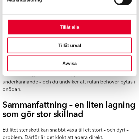
Stenskott och besiktning – det här
behöver du veta
Tillåt alla
Även ett litet stenskott kan leda till anmärkning vid
Tillåt urval
besiktningen, särskilt om det sitter i förarens synfält eller
vid vindrutans kanter. Om sprickor börjat sprida sig
bedöms det direkt som en säkerhetsrisk.
Avvisa
Genom att laga skadan i tid slipper du risk för
underkännande – och du undviker att rutan behöver bytas i
onödan.
Sammanfattning – en liten lagning
som gör stor skillnad
Ett litet stenskott kan snabbt växa till ett stort – och dyrt –
problem. Därför är det klokt att agera direkt.