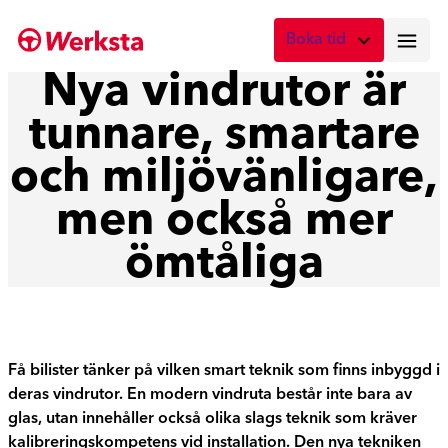
Hoppa
Boka tid
till
innehåll
Nya vindrutor är
Vad önskar du att boka?
tunnare, smartare
Digital skadebesiktning
Fota skadan med mobilen
och miljövänligare,
Skadebesiktning på verkstad
men också mer
Boka tid här
ömtåliga
Service
Boka tid för service
Lagning av stenskott
Boka reparation av vindruta
Få bilister tänker på vilken smart teknik som finns inbyggd i
deras vindrutor. En modern vindruta består inte bara av
Byte av vindruta
glas, utan innehåller också olika slags teknik som kräver
Boka byte av vindruta
kalibreringskompetens vid installation. Den nya tekniken