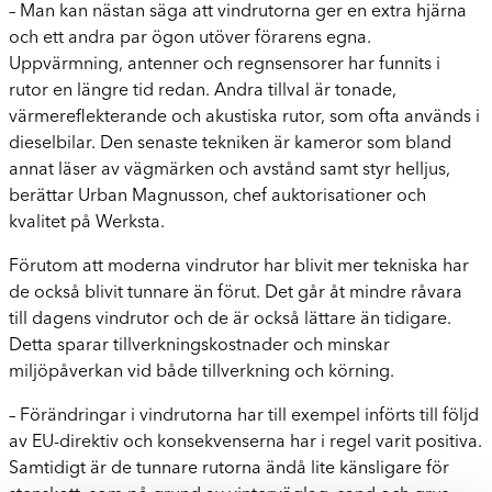
– Man kan nästan säga att vindrutorna ger en extra hjärna
och ett andra par ögon utöver förarens egna.
Uppvärmning, antenner och regnsensorer har funnits i
rutor en längre tid redan. Andra tillval är tonade,
värmereflekterande och akustiska rutor, som ofta används i
dieselbilar. Den senaste tekniken är kameror som bland
annat läser av vägmärken och avstånd samt styr helljus,
berättar Urban Magnusson, chef auktorisationer och
kvalitet på Werksta.
Förutom att moderna vindrutor har blivit mer tekniska har
de också blivit tunnare än förut. Det går åt mindre råvara
till dagens vindrutor och de är också lättare än tidigare.
Detta sparar tillverkningskostnader och minskar
miljöpåverkan vid både tillverkning och körning.
– Förändringar i vindrutorna har till exempel införts till följd
av EU-direktiv och konsekvenserna har i regel varit positiva.
Samtidigt är de tunnare rutorna ändå lite känsligare för