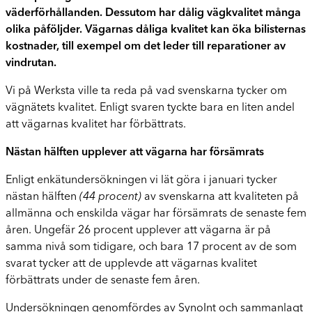
väderförhållanden. Dessutom har dålig vägkvalitet många
olika påföljder. Vägarnas dåliga kvalitet kan öka bilisternas
kostnader, till exempel om det leder till reparationer av
vindrutan.
Vi på Werksta ville ta reda på vad svenskarna tycker om
vägnätets kvalitet. Enligt svaren tyckte bara en liten andel
att vägarnas kvalitet har förbättrats.
Nästan hälften upplever att vägarna har försämrats
Enligt enkätundersökningen vi lät göra i januari tycker
nästan hälften
(44 procent)
av svenskarna att kvaliteten på
allmänna och enskilda vägar har försämrats de senaste fem
åren. Ungefär 26 procent upplever att vägarna är på
samma nivå som tidigare, och bara 17 procent av de som
svarat tycker att de upplevde att vägarnas kvalitet
förbättrats under de senaste fem åren.
Undersökningen genomfördes av SynoInt och sammanlagt