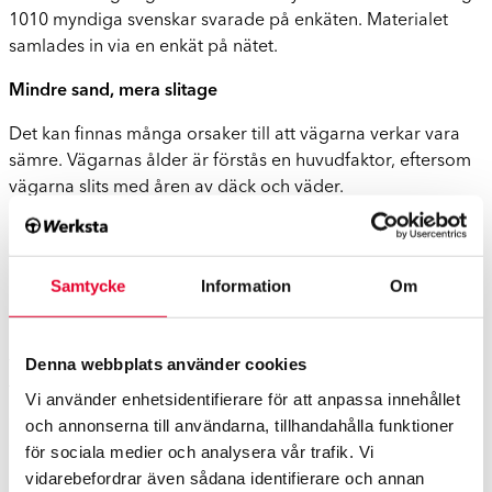
1010 myndiga svenskar svarade på enkäten. Materialet
samlades in via en enkät på nätet.
Mindre sand, mera slitage
Det kan finnas många orsaker till att vägarna verkar vara
sämre. Vägarnas ålder är förstås en huvudfaktor, eftersom
vägarna slits med åren av däck och väder.
Förutom åldern skulle jag också lyfta fram de exceptionella
väderförhållandena som vi sett till exempel i år. En vinter
med lite snö är en god nyhet för bilisterna: torra vägar är
Samtycke
Information
Om
bättre att köra på och minskar behovet av sandning, vilket
också leder till färre stenskott och reparationer av
Denna webbplats använder cookies
vindrutor. Men att köra med dubbdäck på torra vägar kan
för sin del tyvärr också slita på vägytan, och löst
Vi använder enhetsidentifierare för att anpassa innehållet
stenmaterial kan orsaka stenskott precis på samma sätt
och annonserna till användarna, tillhandahålla funktioner
som längs med snöiga vägar som sandats.
för sociala medier och analysera vår trafik. Vi
vidarebefordrar även sådana identifierare och annan
På så sätt kan vägar i dåligt skick orsaka konkreta problem