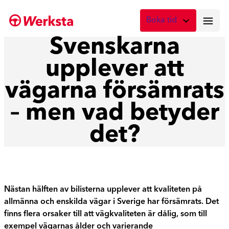
Hoppa
Boka tid
till
innehåll
Svenskarna
Vad önskar du att boka?
upplever att
Digital skadebesiktning
Fota skadan med mobilen
vägarna försämrats
Skadebesiktning på verkstad
– men vad betyder
Boka tid här
det?
Service
Boka tid för service
Lagning av stenskott
Boka reparation av vindruta
Nästan hälften av bilisterna upplever att kvaliteten på
allmänna och enskilda vägar i Sverige har försämrats. Det
Byte av vindruta
finns flera orsaker till att vägkvaliteten är dålig, som till
Boka byte av vindruta
exempel vägarnas ålder och varierande