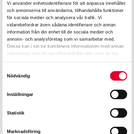
Direktkontakt med försäkringsbolag
Vi använder enhetsidentifierare för att anpassa innehållet
Smidig skadehantering från start till mål
och annonserna till användarna, tillhandahålla funktioner
för sociala medier och analysera vår trafik. Vi
Vid parkeringsskador eller försäkringsärenden kan det
vidarebefordrar även sådana identifierare och annan
innebära en snabbare och mer effektiv process.
information från din enhet till de sociala medier och
annons- och analysföretag som vi samarbetar med.
När ska du välja Tesla Service
Dessa kan i sin tur kombinera informationen med annan
Center?
information som du har tillhandahållit eller som de har
samlat in när du har använt deras tjänster.
Det kan vara lämpligt om:
Samtyckesval
Nödvändig
Problemet är mjukvarurelaterat
Det gäller garantiärenden direkt kopplade till Tesla
Inställningar
Du behöver avancerad diagnos av drivlina eller
batterisystem
Ärendet kräver direktkontakt med Tesla centralt
Statistik
När passar en auktoriserad
verkstad som Werksta bättre?
Marknadsföring