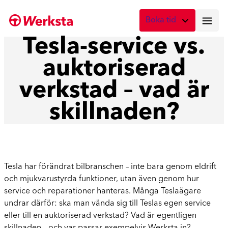
Hoppa
Boka tid
till
innehåll
Tesla-service vs.
Vad önskar du att boka?
auktoriserad
Digital skadebesiktning
Fota skadan med mobilen
verkstad – vad är
Skadebesiktning på verkstad
skillnaden?
Boka tid här
Service
Boka tid för service
Tesla har förändrat bilbranschen – inte bara genom eldrift
Lagning av stenskott
och mjukvarustyrda funktioner, utan även genom hur
Boka reparation av vindruta
service och reparationer hanteras. Många Teslaägare
undrar därför: ska man vända sig till Teslas egen service
Byte av vindruta
eller till en auktoriserad verkstad? Vad är egentligen
Boka byte av vindruta