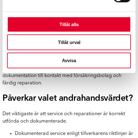
Det kan vara rätt val om:
Tillåt alla
Du har fått en parkeringsskada eller krockskada
Försäkringsbolaget hänvisar dig till en skadeverkstad
Du behöver kaross- eller lackreparation
Tillåt urval
Du vill ha en lokal verkstad nära dig
Du vill ha hjälp med hela försäkringsprocessen
Avvisa
Werksta hanterar hela kedjan – från skadebesiktning och
dokumentation till kontakt med försäkringsbolag och
färdig reparation.
Påverkar valet andrahandsvärdet?
Det viktigaste är att service och reparationer är korrekt
utförda och dokumenterade.
Dokumenterad service enligt tillverkarens riktlinjer är