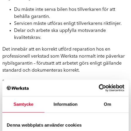
Du måste inte serva bilen hos tillverkaren för att
behålla garantin.
Servicen måste utföras enligt tillverkarens riktlinjer.
Delar och arbete ska uppfylla motsvarande
kvalitetskrav.
Det innebär att en korrekt utförd reparation hos en
professionell verkstad som Werksta normalt inte påverkar
nybilsgarantin – förutsatt att arbetet görs enligt gällande
standard och dokumenteras korrekt.
5. Tillgänglighet och väntetider
Tesla Service Center kan i vissa regioner ha begränsad
tillgänglighet.
Samtycke
Information
Om
En större verkstadskedja som Werksta kan ofta erbjuda:
Fler orter och bred geografisk täckning
Denna webbplats använder cookies
Kortare väntetider