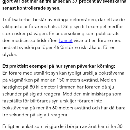
gjort var det mer än tre år sedan 37 procent av svenskarna
senast kontrollerade synen.
Trafiksäkerhet består av många delområden, där ett av de
viktigaste är förarens hälsa. Dålig syn till exempel medför
stora risker på vägen. En undersökning som publicerats i
den medicinska tidskriften
Lancet
visar att en förare med
nedsatt synskärpa löper 46 % större risk råka ut för en
olycka.
Ett praktiskt exempel på hur synen påverkar körning;
En förare med utmärkt syn kan tydligt urskilja bokstäverna
på vägmärken på mer än 150 meters avstånd. Med en
hastighet på 80 kilometer i timmen har föraren då sju
sekunder på sig att reagera. Med den minimiskärpa som
fastställts för bilförares syn urskiljer föraren inte
bokstäverna på mer än 60 meters avstånd och har då bara
tre sekunder på sig att reagera.
Enligt en enkät som vi gjorde i början av året har cirka 30