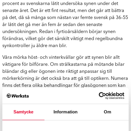
procent av svenskarna låtit undersöka synen under det
senaste året. Det är ett fint resultat, men det går att bättra
på det, då så många som nästan var femte svensk på 36–55
år låtit det gå mer än fem år sedan den senaste
undersökningen. Redan i fyrtioårsåldern börjar synen
förändras, vilket gör det särskilt viktigt med regelbundna
synkontroller ju äldre man blir.
Våra mörka höst- och vinterkvällar gör att synen blir allt
viktigare för bilförare. Om strålkastarna på mötande bilar
bländar dig eller ögonen inte riktigt anpassar sig till
mörkerkörning är det också bra att gå till optikern. Numera
finns det flera olika behandlingar för glasögonen som kan
förbättra mörkerseendet och minska på exempelvis
bländningseffekten.
Men inte ens de bästa glasögon kan hjälpa dig om du inte
Samtycke
Information
Om
har dem med dig i bilen. Om du har möjlighet är det bra
att skaffa ett par extra glasögon som alltid finns tillgängliga