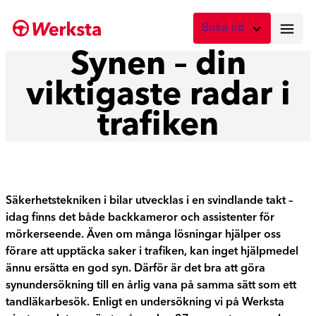
Hoppa
Boka tid
till
innehåll
Synen – din
Vad önskar du att boka?
viktigaste radar i
Digital skadebesiktning
Fota skadan med mobilen
trafiken
Skadebesiktning på verkstad
Boka tid här
Service
Säkerhetstekniken i bilar utvecklas i en svindlande takt –
Boka tid för service
idag finns det både backkameror och assistenter för
mörkerseende. Även om många lösningar hjälper oss
Lagning av stenskott
förare att upptäcka saker i trafiken, kan inget hjälpmedel
Boka reparation av vindruta
ännu ersätta en god syn. Därför är det bra att göra
synundersökning till en årlig vana på samma sätt som ett
Byte av vindruta
tandläkarbesök. Enligt en undersökning vi på Werksta
Boka byte av vindruta