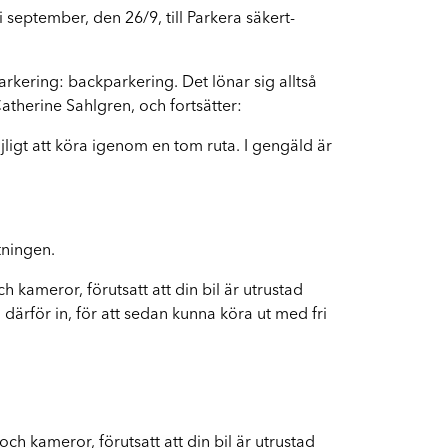
 september, den 26/9, till Parkera säkert-
Byte av vindruta
Boka byte av vindruta
parkering: backparkering. Det lönar sig alltså
atherine Sahlgren, och fortsätter:
öjligt att köra igenom en tom ruta. I gengäld är
tningen.
 kameror, förutsatt att din bil är utrustad
därför in, för att sedan kunna köra ut med fri
ch kameror, förutsatt att din bil är utrustad