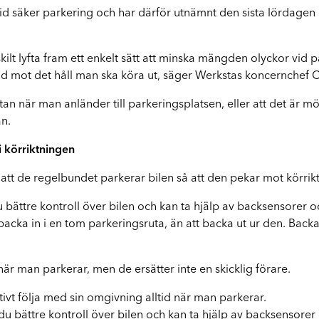
Q
id säker parkering och har därför utnämnt den sista lördagen i
skilt lyfta fram ett enkelt sätt att minska mängden olyckor vid 
ktad mot det håll man ska köra ut, säger Werkstas koncernchef C
tan när man anländer till parkeringsplatsen, eller att det är m
an.
i körriktningen
att de regelbundet parkerar bilen så att den pekar mot körrik
 bättre kontroll över bilen och kan ta hjälp av backsensorer och
cka in i en tom parkeringsruta, än att backa ut ur den. Backa 
är man parkerar, men de ersätter inte en skicklig förare.
tivt följa med sin omgivning alltid när man parkerar.
du bättre kontroll över bilen och kan ta hjälp av backsensorer o