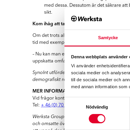
med dessa. Dessutom är det säkrare att ba
sikt.
Kom ihåg att ta ansvar
Om det trots allt händer en olycka på parkering
Samtycke
tid med exempelvis skadebesiktningen.
– Nu kan man enkelt göra skadebesiktningen digi
Denna webbplats använder 
uppskatta omfattningen och kostnaden för rep
Vi använder enhetsidentifierar
sociala medier och analysera 
SynoInt utförde enkäten å Werkstas vägnar i 
till de sociala medier och a
demografiskt representativt för befolkningen.
med annan information som du 
MER INFORMATION:
Vid frågor kontakta Catherine Sahlgren, Konc
Samtyckesval
Tel:
+ 46 (0) 70 985 85 03
, E-post:
catherine.s
Nödvändig
Werksta Group är Nordens ledande skadeverks
och omsatte över 1,1 miljarder kronor år 2019.