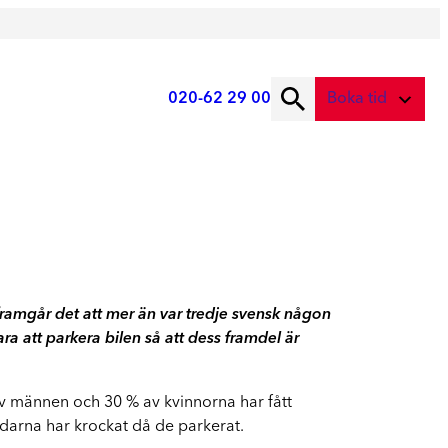
020-62 29 00
Boka tid
ad önskar du att boka?
Digital skadebesiktning
Service
Fota skadan med mobilen
Service
Skadebesiktning på verkstad
Vi tar hand om din bil
Boka tid här
 framgår det att mer än var tredje svensk någon
Service
ra att parkera bilen så att dess framdel är
Boka tid för service
 av männen och 30 % av kvinnorna har fått
Lagning av stenskott
ndarna har krockat då de parkerat.
Boka reparation av vindruta