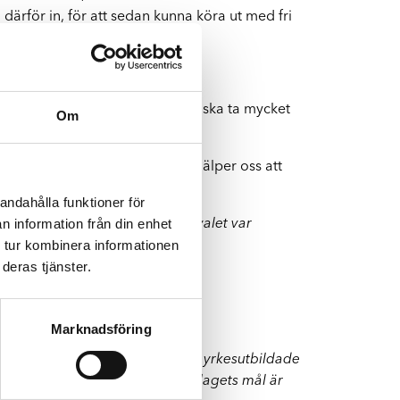
därför in, för att sedan kunna köra ut med fri
 bara för att man är rädd att det ska ta mycket
Om
kada via vår
hemsida
. Bilderna hjälper oss att
andahålla funktioner för
n information från din enhet
enskar svarade på enkäten. Urvalet var
 tur kombinera informationen
deras tjänster.
Marknadsföring
rge.
Koncernen sysselsätter 700 yrkesutbildade
handsval då bilen skadas och bolagets mål är