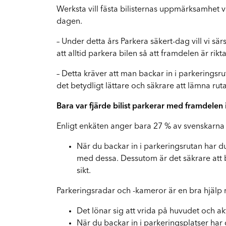
FA
Vi hjälper dig hela vägen
Werksta vill fästa bilisternas uppmärksamhet v
dagen.
Mopedbilar
– Under detta års Parkera säkert-dag vill vi sär
Vi har rätt kompetens för mindre fordon
att alltid parkera bilen så att framdelen är ri
El- och hybridbilar
– Detta kräver att man backar in i parkeringsru
Vi reparerar Tesla och andra elbilar
det betydligt lättare och säkrare att lämna rut
Bara var fjärde bilist parkerar med framdelen 
Enligt enkäten anger bara 27 % av svenskarna 
När du backar in i parkeringsrutan har du
med dessa. Dessutom är det säkrare att ba
sikt.
Parkeringsradar och -kameror är en bra hjälp n
Det lönar sig att vrida på huvudet och ak
När du backar in i parkeringsplatser har 