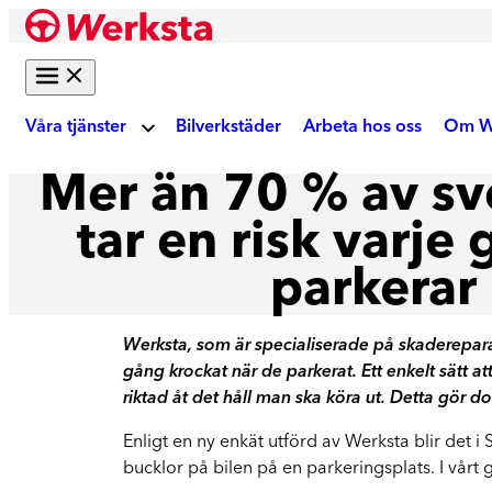
Hoppa
till
innehåll
Våra tjänster
Bilverkstäder
Arbeta hos oss
Om W
Mer än 70 % av s
Om
Bilreparation
tar en risk varje
parkerar
Skadebesiktning
Ku
Gör digital fotobesiktning eller boka tid på
verkstad
Werksta, som är specialiserade på skadereparat
Akt
gång krockat när de parkerat. Ett enkelt sätt at
Auktoriserad skadeverkstad
riktad åt det håll man ska köra ut. Detta gör d
Reparation enligt tillverkarens krav
We
Enligt en ny enkät utförd av Werksta blir det i
bucklor på bilen på en parkeringsplats. I vårt
Krockskador