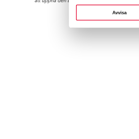
att uppnå den bästa kundnöjdheten i bransch
Avvisa