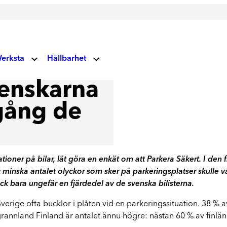
erksta
Hållbarhet
V
venskarna
Miljö- och klimatansvar
 oss
Glas
 gång de
Vårt fokus på miljö och klimat
Socialt ansvar
Vindrutor
ndupplevelser
Våra vägvisare
Lagning av stenskott och byte av vindruta
ioner på bilar, lät göra en enkät om att Parkera Säkert. I den
uellt
Corporate Governance
t minska antalet olyckor som sker på parkeringsplatser skulle va
Läs mer om våra prioriteringar
ock bara ungefär en fjärdedel av de svenska bilisterna.
rksta Group
Hållbarhetsrapporter
 Sverige ofta bucklor i plåten vid en parkeringssituation. 38 %
Ta del av våra rapporter
 grannland Finland är antalet ännu högre: nästan 60 % av finlä