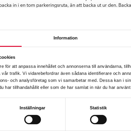
cka in i en tom parkeringsruta, än att backa ut ur den. Backa 
splatsen lönar det sig inte att låta bli att reparera bucklorna
Information
talt. Allt du behöver göra är att skicka in bilder på din bils
cookies
arationen, säger Sahlgren.
e för att anpassa innehållet och annonserna till användarna, tillh
vår trafik. Vi vidarebefordrar även sådana identifierare och anna
september i form av en Omnibusundersökning. Fler än 1 000 sv
nnons- och analysföretag som vi samarbetar med. Dessa kan i sin
har tillhandahållit eller som de har samlat in när du har använt 
ernchef Werksta Nordic
ahlgren@werksta.com
Inställningar
Statistik
tadskedja med över 60 verkstäder i Sverige, Finland och No
 Werksta vill vara försäkringsbolagens och bilisternas första