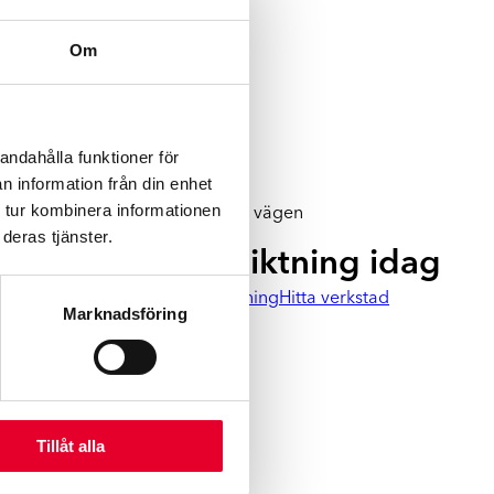
Byte av vindruta
Om
Boka byte av vindruta
andahålla funktioner för
n information från din enhet
 tur kombinera informationen
Vi hjälper dig hela vägen
deras tjänster.
Boka besiktning idag
Boka skadebesiktning
Hitta verkstad
Marknadsföring
Tillåt alla