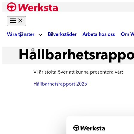
Hoppa
till
innehåll
Våra tjänster
Bilverkstäder
Arbeta hos oss
Om W
Hållbarhetsrapp
Om
Bilreparation
Vi är stolta över att kunna presentera vår:
Skadebesiktning
Ku
Gör digital fotobesiktning eller boka tid på
Hållbarhetsrapport 2025
verkstad
Akt
Auktoriserad skadeverkstad
Reparation enligt tillverkarens krav
We
Krockskador