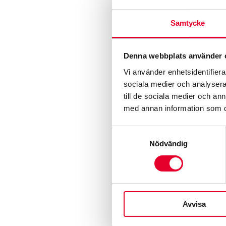
FA
Vi hjälper dig hela vägen
Samtycke
Mopedbilar
Vi har rätt kompetens för mindre fordon
Denna webbplats använder 
Vi använder enhetsidentifierar
El- och hybridbilar
sociala medier och analysera 
Vi reparerar Tesla och andra elbilar
till de sociala medier och a
med annan information som du 
Samtyckesval
Nödvändig
Avvisa