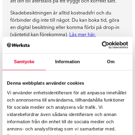
att din bil återställs på ett tryggt och korrekt sätt.
Skadebesiktningen är alltid kostnadsfri och du
förbinder dig inte till något. Du kan boka tid, göra
en digital besiktning eller komma förbi på drop-in
(väntetid kan förekomma).
Läs mer här.
Samtycke
Information
Om
För alla bilmärken och
försäkringsbolag
Denna webbplats använder cookies
Vi använder enhetsidentifierare för att anpassa innehållet
Hos oss på Werksta Stockholm Väsby får du hjälp
och annonserna till användarna, tillhandahålla funktioner
med alla typer av skadereparationer – från plåt- och
för sociala medier och analysera vår trafik. Vi
lackskador till krockskador och glasbyten. Vi
vidarebefordrar även sådana identifierare och annan
reparerar alla bilmärken och arbetar alltid enligt
information från din enhet till de sociala medier och
tillverkarens instruktioner, vilket gör att bilens
annons- och analysföretag som vi samarbetar med.
ursprungliga garanti bevaras.