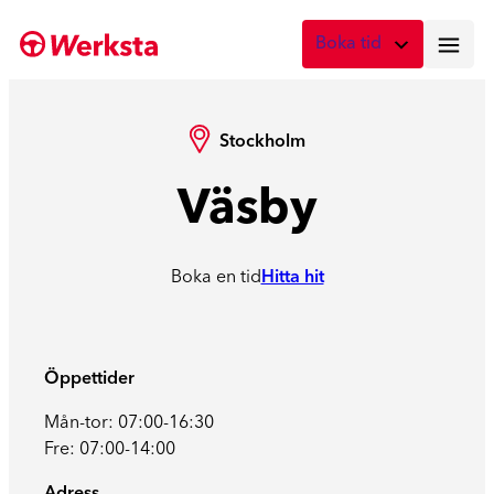
Boka tid
Vad önskar du att boka?
Digital skadebesiktning
Stockholm
Fota skadan med mobilen
Väsby
Skadebesiktning på verkstad
Boka tid här
Boka en tid
Hitta hit
Service
Boka tid för service
Lagning av stenskott
Öppettider
Boka reparation av vindruta
Mån-tor: 07:00-16:30
Fre: 07:00-14:00
Byte av vindruta
Boka byte av vindruta