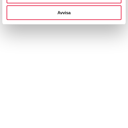
Att få en bil skadad är sällan roligt, men vi gör vårt
Avvisa
bästa för att processen ska bli så enkel och smidig
som möjligt för dig. Har du frågor? Kontakta vårt
kundcenter
eller ta del av våra
vanligaste frågor och
svar
.