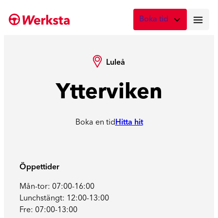
Boka tid
Vad önskar du att boka?
Digital skadebesiktning
Luleå
Fota skadan med mobilen
Ytterviken
Skadebesiktning på verkstad
Boka tid här
Boka en tid
Hitta hit
Service
Boka tid för service
Lagning av stenskott
Öppettider
Boka reparation av vindruta
Mån-tor: 07:00-16:00
Lunchstängt: 12:00-13:00
Byte av vindruta
Fre: 07:00-13:00
Boka byte av vindruta