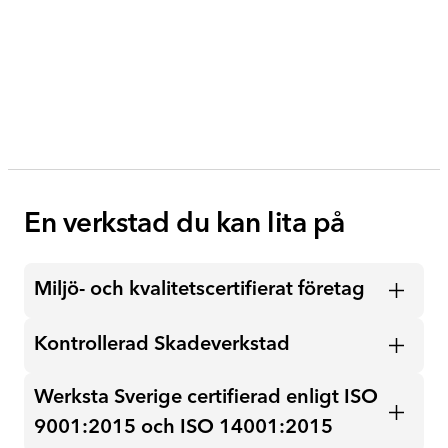
En verkstad du kan lita på
Miljö- och kvalitetscertifierat företag
Kontrollerad Skadeverkstad
Länsförsäkringars certifikat visar att vi uppfyller
grundvillkoren och är godkända enligt
Leverantörsutvecklingsprogrammet som är ett
Werksta Sverige certifierad enligt ISO
Kontrollerad Bilverkstad (KBV) är ett kontrollföretag
samarbete mellan Länsförsäkringar och Autoteknik
som har hjälpt svenska bilverkstäder att säkerställa
9001:2015 och ISO 14001:2015
AB.