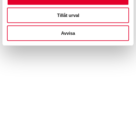
Vagnskadegaranti ingår när du köper en ny bil i
Sverige och gäller vanligtvis i tre år från första
Tillåt urval
registreringsdatum. Den täcker skador vid
trafikolyckor, skadegörelse och andra yttre
händelser. Är du osäker på vad som gäller för din
Avvisa
bil hjälper vi dig gärna.
Att få en bil skadad är sällan roligt, men vi gör vårt
bästa för att processen ska bli så enkel och smidig
som möjligt för dig. Har du frågor? Kontakta vårt
kundcenter
eller ta del av våra
vanligaste frågor och
svar
.