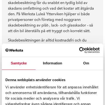
skadebesiktning får du snabbt en tydlig bild av
skadans omfattning och vad det kostar att åtgärda
den. På Werksta Luleå Ytterviken hjälper vi både
privatpersoner och företag med noggrann
skadebesiktning av plåt-, lack- och glasskador – så
att din bil återställs på ett tryggt och korrekt sätt.
Skadebesiktningen är alltid kostnadsfri och du
förbinder dig inte till något. Du kan boka tid, göra
en digital besiktning eller komma förbi på drop-in
(väntetid kan förekomma).
Läs mer här.
Samtycke
Information
Om
För alla bilmärken och
Denna webbplats använder cookies
försäkringsbolag
Vi använder enhetsidentifierare för att anpassa innehållet
och annonserna till användarna, tillhandahålla funktioner
för sociala medier och analysera vår trafik. Vi
vidarebefordrar även sådana identifierare och annan
Hos oss på Werksta Luleå Ytterviken får du hjälp