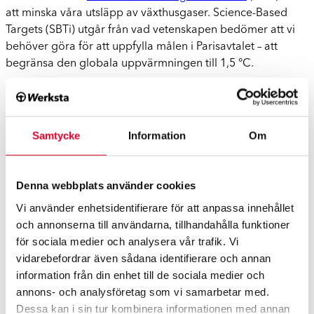
att minska våra utsläpp av växthusgaser. Science-Based
Targets (SBTi) utgår från vad vetenskapen bedömer att vi
behöver göra för att uppfylla målen i Parisavtalet – att
begränsa den globala uppvärmningen till 1,5 °C.
Vi arbetar kontinuerligt med att minska klimatavtryck och
miljöpåverkan i hela reparationsprocessen från början till
slut; från besiktning till hur vi lagar, vad vi lagar med, hur vi
Samtycke
Information
Om
tar hand om avfall och hur vi återvinner material. Vi kallar
det för Green Repair. Det innebär att vi ställer krav på
ständiga förbättringar i vår egen verksamhet såväl som hos
Denna webbplats använder cookies
våra leverantörer och samarbetspartners. På så vis kan
Vi använder enhetsidentifierare för att anpassa innehållet
bidra till en mer hållbar framtid i flera led.
och annonserna till användarna, tillhandahålla funktioner
Läs mer om Werkstas miljöarbete
för sociala medier och analysera vår trafik. Vi
vidarebefordrar även sådana identifierare och annan
Läs mer om SBTI
information från din enhet till de sociala medier och
annons- och analysföretag som vi samarbetar med.
Dessa kan i sin tur kombinera informationen med annan