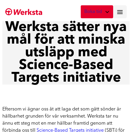
Hoppa
Boka tid
till
innehåll
Werksta sätter nya
Vad önskar du att boka?
mål för att minska
Digital skadebesiktning
Fota skadan med mobilen
utsläpp med
Skadebesiktning på verkstad
Science-Based
Boka tid här
Targets initiative
Service
Boka tid för service
Lagning av stenskott
Boka reparation av vindruta
Eftersom vi ägnar oss åt att laga det som gått sönder är
hållbarhet grunden för vår verksamhet. Werksta tar nu
Byte av vindruta
ännu ett steg mot en mer hållbar framtid genom att
Boka byte av vindruta
förbinda oss till
Science-Based Targets initiative
(SBTi) för