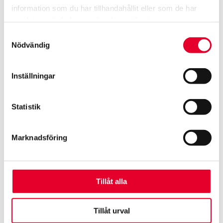
information som du har tillhandahållit eller som de har
samlat in när du har använt deras tjänster.
Samtyckesval
Nödvändig
Inställningar
Statistik
Vi hjälper dig hela vägen
Boka besiktning idag
Marknadsföring
Boka skadebesiktning
Hitta verkstad
Tillåt alla
Tillåt urval