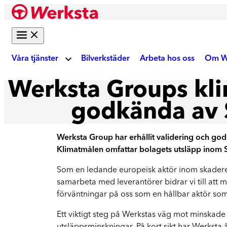
Hoppa
till
innehåll
Våra tjänster
Bilverkstäder
Arbeta hos oss
Om W
Werksta Groups kli
Om
Bilreparation
godkända av 
Skadebesiktning
Ku
Werksta Group har erhållit validering och god
Gör digital fotobesiktning eller boka tid på
Klimatmålen omfattar bolagets utsläpp inom Sc
verkstad
Akt
Som en ledande europeisk aktör inom skaderepa
Auktoriserad skadeverkstad
samarbeta med leverantörer bidrar vi till att 
Reparation enligt tillverkarens krav
förväntningar på oss som en hållbar aktör som 
We
Ett viktigt steg på Werkstas väg mot minskade
Krockskador