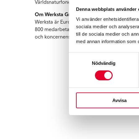
Världsnaturfonden (WWF) och CDP.
Denna webbplats använder 
Om Werksta Group
Vi använder enhetsidentifierar
Werksta är Europas ledande skadeverkstadsked
sociala medier och analysera 
800 medarbetare och omsatte cirka 3.3 miljard
till de sociala medier och a
och koncernens mål är att uppnå den högsta k
med annan information som du 
Samtyckesval
Nödvändig
Avvisa