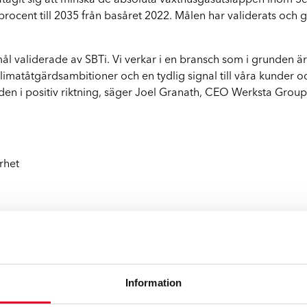
 åtagit sig att minska de absoluta växthusgasutsläppen inom 
Q
cent till 2035 från basåret 2022. Målen har validerats och go
tmål validerade av SBTi. Vi verkar i en bransch som i grunden är
klimatåtgärdsambitioner och en tydlig signal till våra kunder 
den i positiv riktning, säger Joel Granath, CEO Werksta Group
rhet
öretag och finansiella institut i hela världen i att sätta releva
Information
 samarbete mellan United Nations Global Compact (UNGC), Wor