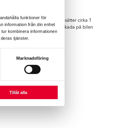
andahålla funktioner för
derländerna. Koncernen sysselsätter cirka 1
n information från din enhet
bilförarnas förstahandsval vid skada på bilen
 tur kombinera informationen
llbarhetsarbete.
deras tjänster.
Marknadsföring
Tillåt alla