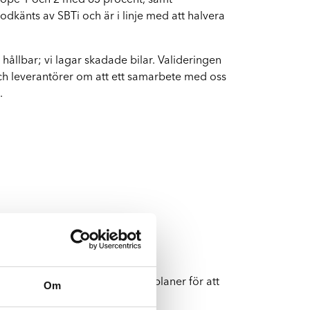
Scope 1 och 2 med 63 procent, samt
dkänts av SBTi och är i linje med att halvera
Byte av vindruta
Boka byte av vindruta
 hållbar; vi lagar skadade bilar. Valideringen
och leverantörer om att ett samarbete med oss
.
nta verksamhetsmål och handlingsplaner för att
Om
ld Resources Institute (WRI),