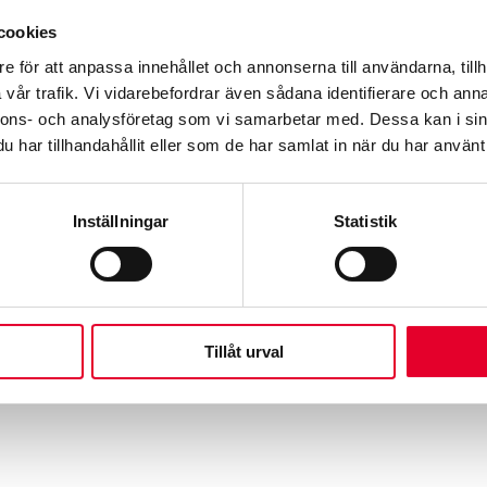
cookies
e för att anpassa innehållet och annonserna till användarna, tillh
ja med över 120 verkstäder i Sverige, Finland, Norge och Ne
vår trafik. Vi vidarebefordrar även sådana identifierare och anna
er kronor år 2024. Werksta vill vara försäkringsbolagens och 
nnons- och analysföretag som vi samarbetar med. Dessa kan i sin
undnöjdheten i branschen och vara ledande vad det gäller hå
har tillhandahållit eller som de har samlat in när du har använt 
Inställningar
Statistik
Tillåt urval