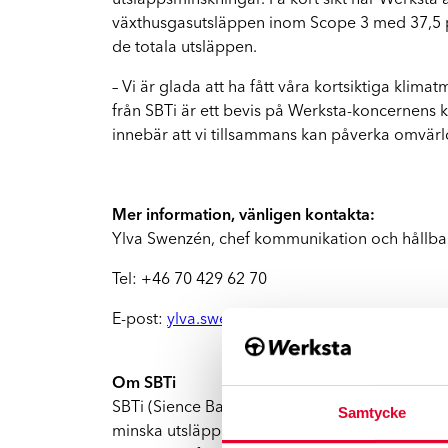
utsläppsminskningar. På kort sikt har Werksta
FA
Vi hjälper dig hela vägen
växthusgasutsläppen inom Scope 3 med 37,5 pro
de totala utsläppen.
Mopedbilar
– Vi är glada att ha fått våra kortsiktiga klima
Vi har rätt kompetens för mindre fordon
från SBTi är ett bevis på Werksta-koncernens 
innebär att vi tillsammans kan påverka omvärl
El- och hybridbilar
Vi reparerar Tesla och andra elbilar
Mer information, vänligen kontakta:
Ylva Swenzén, chef kommunikation och hållba
Tel: +46 70 429 62 70
E-post:
ylva.swenzen@werksta.se
Om SBTi
SBTi (Sience Based Targets initiative) stöttar f
Samtycke
minska utsläppen av växthusgaser. Det är ett