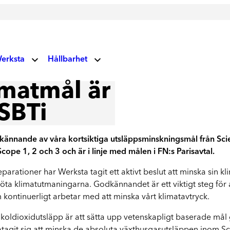
erksta
Hållbarhet
V
matmål är
Miljö- och klimatansvar
 oss
Glas
SBTi
Vårt fokus på miljö och klimat
Socialt ansvar
Vindrutor
ndupplevelser
kännande av våra kortsiktiga utsläppsminskningsmål från Scien
Våra vägvisare
Lagning av stenskott och byte av vindruta
ope 1, 2 och 3 och är i linje med målen i FN:s Parisavtal.
uellt
Corporate Governance
rationer har Werksta tagit ett aktivt beslut att minska sin k
Läs mer om våra prioriteringar
möta klimatutmaningarna. Godkännandet är ett viktigt steg för 
kontinuerligt arbetar med att minska vårt klimatavtryck.
rksta Group
Hållbarhetsrapporter
Ta del av våra rapporter
 koldioxidutsläpp är att sätta upp vetenskapligt baserade må