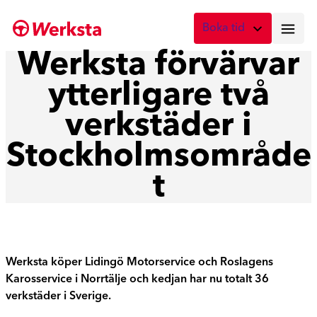
Hoppa
Boka tid
till
innehåll
Werksta förvärvar
Vad önskar du att boka?
ytterligare två
Digital skadebesiktning
Fota skadan med mobilen
verkstäder i
Skadebesiktning på verkstad
Stockholmsområde
Boka tid här
t
Service
Boka tid för service
Lagning av stenskott
Boka reparation av vindruta
Werksta köper Lidingö Motorservice och Roslagens
Karosservice i Norrtälje och kedjan har nu totalt 36
Byte av vindruta
verkstäder i Sverige.
Boka byte av vindruta