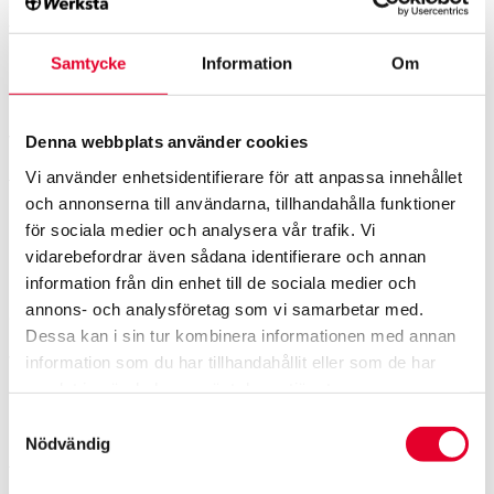
2023. Säljare är familjen Bjurvén, som har drivit
verksamheten sedan 2014.
Samtycke
Information
Om
Mer information, vänligen kontakta:
Denna webbplats använder cookies
VD Henrik Archenholtz
Vi använder enhetsidentifierare för att anpassa innehållet
Tel: +46 70 242 63 95
och annonserna till användarna, tillhandahålla funktioner
för sociala medier och analysera vår trafik. Vi
E-post:
henrik.archenholtz@werksta.se
vidarebefordrar även sådana identifierare och annan
information från din enhet till de sociala medier och
annons- och analysföretag som vi samarbetar med.
Om Werksta
Dessa kan i sin tur kombinera informationen med annan
information som du har tillhandahållit eller som de har
Werksta är Nordens ledande skadeverkstadskedja med
samlat in när du har använt deras tjänster.
över 100 verkstäder i Sverige, Finland och Norge.
Koncernen sysselsätter cirka 1 500 medarbetare och
Samtyckesval
Nödvändig
omsatte cirka tre miljarder kronor år 2023. Werksta vill vara
försäkringsbolagens och bilförarnas förstahandsval vid