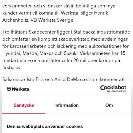
verksamheten och vi önskar såväl befintliga som nya
kunder varmt välkomna till Werksta, säger Henrik
Archenholtz, VD Werksta Sverige.
Trollhättans Skadecenter ligger i Stallbacka industriområde
och omfattar en komplett skadeverkstad med avdelningar
för karosseriarbeten och lackering med auktorisationer för
Hyundai, Mazda, Maxus och Suzuki. Verksamheten har 15
medarbetare och omsätter cirka 20 miljoner kronor på
årsbasis.
Säljarna är Isto Eira och Anita DeMarco, som kommer att
fortsätta driva och utveckla verksamheten framåt.
Mer information, vänligen kontakta:
Samtycke
Information
Om
VD Henrik Archenholtz
Tel: +46 70 242 63 95
Denna webbplats använder cookies
E-post:
henrik.archenholtz@werksta.se