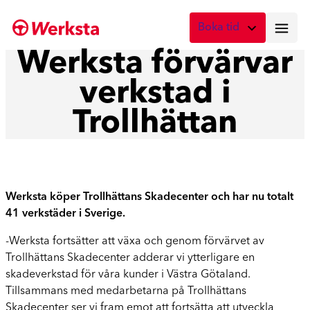
Hoppa
Boka tid
till
innehåll
Werksta förvärvar
Vad önskar du att boka?
verkstad i
Digital skadebesiktning
Fota skadan med mobilen
Trollhättan
Skadebesiktning på verkstad
Boka tid här
Service
Werksta köper Trollhättans Skadecenter och har nu totalt
Boka tid för service
41 verkstäder i Sverige.
Lagning av stenskott
-Werksta fortsätter att växa och genom förvärvet av
Boka reparation av vindruta
Trollhättans Skadecenter adderar vi ytterligare en
skadeverkstad för våra kunder i Västra Götaland.
Byte av vindruta
Tillsammans med medarbetarna på Trollhättans
Boka byte av vindruta
Skadecenter ser vi fram emot att fortsätta att utveckla