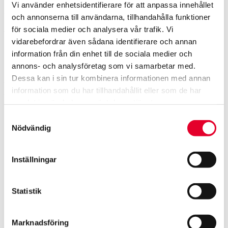
Vi använder enhetsidentifierare för att anpassa innehållet
Om Werksta
och annonserna till användarna, tillhandahålla funktioner
för sociala medier och analysera vår trafik. Vi
Werksta är Nordens ledande skadeverkstadskedja med
vidarebefordrar även sådana identifierare och annan
över 100 verkstäder i Sverige, Finland och Norge.
information från din enhet till de sociala medier och
Koncernen sysselsätter cirka 1 500 medarbetare och
annons- och analysföretag som vi samarbetar med.
omsatte cirka 3.5 miljarder kronor år 2024. Werksta vill
Dessa kan i sin tur kombinera informationen med annan
vara försäkringsbolagens och bilförarnas förstahandsval
information som du har tillhandahållit eller som de har
vid skada på bilen och bolagets mål är att uppnå den
samlat in när du har använt deras tjänster.
högsta kundnöjdheten i branschen.
Samtyckesval
Nödvändig
Inställningar
Statistik
Marknadsföring