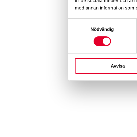
till de sociala medier och a
med annan information som du 
Samtyckesval
Nödvändig
Avvisa