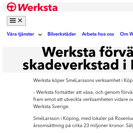
Hoppa
till
innehåll
Våra tjänster
Bilverkstäder
Arbeta hos oss
Om W
Werksta förvä
Om
Bilreparation
skadeverkstad i
Skadebesiktning
Ku
Werksta köper SméLarssons verksamhet i Köping
Gör digital fotobesiktning eller boka tid på
verkstad
– Werksta fortsätter att växa, och genom förv
Akt
fram emot att utveckla verksamheten vidare 
Auktoriserad skadeverkstad
Werksta Sverige.
Reparation enligt tillverkarens krav
We
SméLarsson i Köping, med lokaler på Rosenlun
årsomsättning på cirka 23 miljoner kronor. Säl
Krockskador