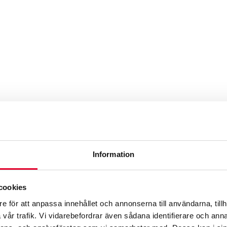
Q
ja med över 100 verkstäder i Sverige, Finland och Norge. K
. Werksta vill vara försäkringsbolagens och bilförarnas först
Information
schen och vara ledande vad det gäller hållbarhetsarbete.
cookies
e för att anpassa innehållet och annonserna till användarna, tillh
vår trafik. Vi vidarebefordrar även sådana identifierare och anna