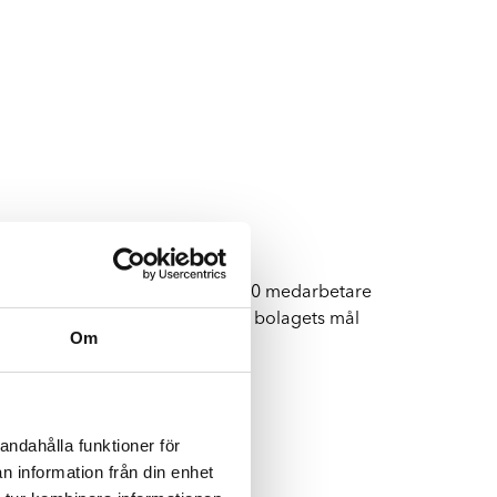
Byte av vindruta
Boka byte av vindruta
oncernen sysselsätter cirka 1 700 medarbetare
ahandsval vid skada på bilen och bolagets mål
Om
andahålla funktioner för
n information från din enhet