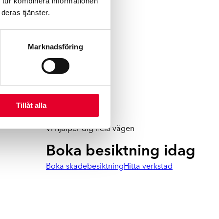
 tur kombinera informationen
deras tjänster.
Marknadsföring
Tillåt alla
Vi hjälper dig hela vägen
Boka besiktning idag
Boka skadebesiktning
Hitta verkstad