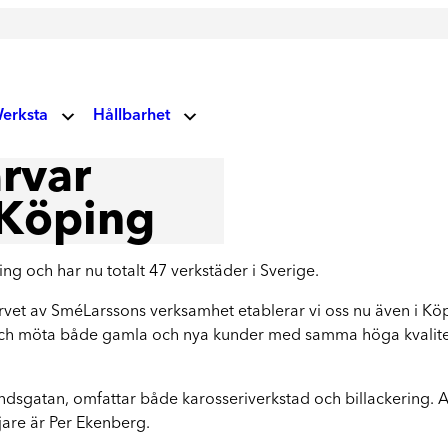
erksta
Hållbarhet
V
rvar
Miljö- och klimatansvar
 oss
Glas
 Köping
Vårt fokus på miljö och klimat
Socialt ansvar
Vindrutor
ndupplevelser
 och har nu totalt 47 verkstäder i Sverige.
Våra vägvisare
Lagning av stenskott och byte av vindruta
ärvet av SméLarssons verksamhet etablerar vi oss nu även i Kö
uellt
Corporate Governance
och möta både gamla och nya kunder med samma höga kvalitet 
Läs mer om våra prioriteringar
rksta Group
Hållbarhetsrapporter
dsgatan, omfattar både karosseriverkstad och billackering.
Ta del av våra rapporter
jare är Per Ekenberg.