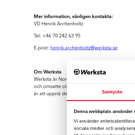
FA
Vi hjälper dig hela vägen
Mer information, vänligen kontakta:
Mopedbilar
VD Henrik Archenholtz
Vi har rätt kompetens för mindre fordon
Tel: +46 70 242 63 95
El- och hybridbilar
E-post:
henrik.archenholtz@werksta.se
Vi reparerar Tesla och andra elbilar
Om Werksta
Werksta är Nordens ledande skadeverkstadsked
och omsatte cirka 3.5 miljarder kronor år 2024
Samtycke
är att uppnå den högsta kundnöjdheten i bran
Denna webbplats använder 
Vi använder enhetsidentifierar
sociala medier och analysera 