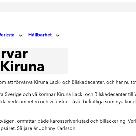
erksta
Hållbarhet
V
rvar
Miljö- och klimatansvar
 oss
Glas
 Kiruna
Vårt fokus på miljö och klimat
Socialt ansvar
Vindrutor
ndupplevelser
m att förvärva Kiruna Lack- och Bilskadecenter, och har nu tot
Våra vägvisare
Lagning av stenskott och byte av vindruta
rra Sverige och välkomnar Kiruna Lack- och Bilskadecenter til
uellt
Corporate Governance
veckla verksamheten och vi önskar såväl befintliga som nya kun
Läs mer om våra prioriteringar
rksta Group
Hållbarhetsrapporter
vägen, omfattar både karosseriverkstad och billackering. Ver
Ta del av våra rapporter
psåret. Säljare är Johnny Karlsson.