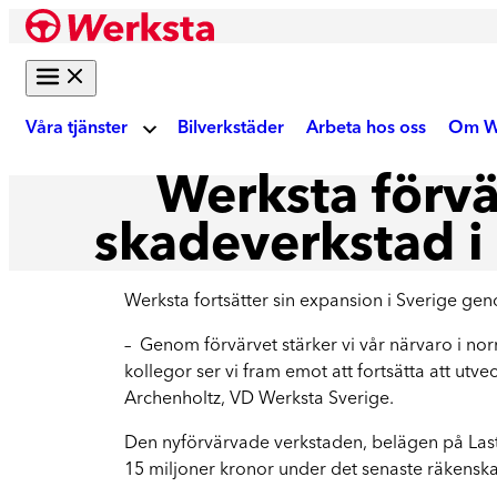
Hoppa
till
innehåll
Våra tjänster
Bilverkstäder
Arbeta hos oss
Om W
Werksta förvä
Om
Bilreparation
skadeverkstad i
Skadebesiktning
Ku
Werksta fortsätter sin expansion i Sverige geno
Gör digital fotobesiktning eller boka tid på
verkstad
– Genom förvärvet stärker vi vår närvaro i no
Akt
kollegor ser vi fram emot att fortsätta att ut
Auktoriserad skadeverkstad
Archenholtz, VD Werksta Sverige.
Reparation enligt tillverkarens krav
We
Den nyförvärvade verkstaden, belägen på Last
15 miljoner kronor under det senaste räkenska
Krockskador