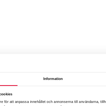
Q
ja med över 100 verkstäder i Sverige, Finland, Norge och Ne
er kronor år 2024. Werksta vill vara försäkringsbolagens och 
dnöjdheten i branschen och vara ledande vad det gäller hållb
Information
cookies
e för att anpassa innehållet och annonserna till användarna, tillh