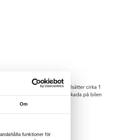
Byte av vindruta
Boka byte av vindruta
derländerna. Koncernen sysselsätter cirka 1
bilförarnas förstahandsval vid skada på bilen
arhetsarbete.
Om
andahålla funktioner för