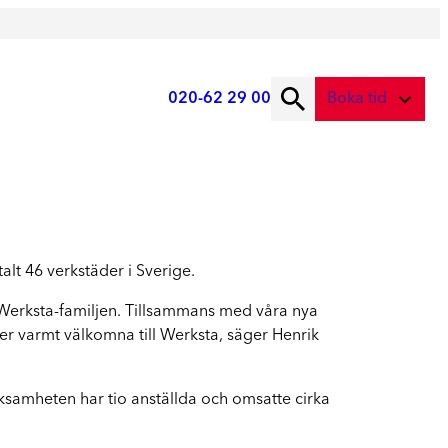
020-62 29 00
Boka tid
ad önskar du att boka?
Digital skadebesiktning
Service
Fota skadan med mobilen
Service
Skadebesiktning på verkstad
alt 46 verkstäder i Sverige.
Vi tar hand om din bil
Boka tid här
l Werksta-familjen. Tillsammans med våra nya
Service
der varmt välkomna till Werksta, säger Henrik
Boka tid för service
ksamheten har tio anställda och omsatte cirka
Lagning av stenskott
Boka reparation av vindruta