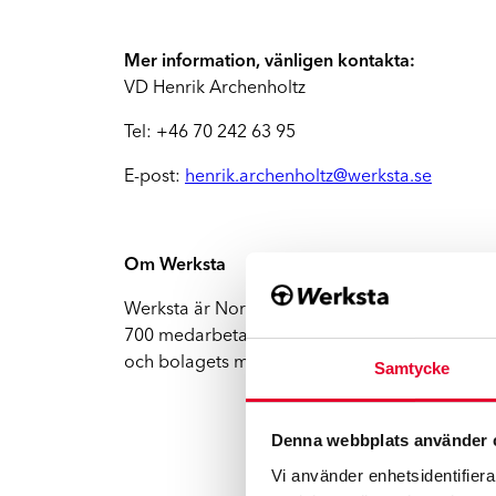
FA
Vi hjälper dig hela vägen
Mer information, vänligen kontakta:
Mopedbilar
VD Henrik Archenholtz
Vi har rätt kompetens för mindre fordon
Tel: +46 70 242 63 95
El- och hybridbilar
E-post:
henrik.archenholtz@werksta.se
Vi reparerar Tesla och andra elbilar
Om Werksta
Werksta är Nordens ledande skadeverkstadsked
700 medarbetare och omsatte cirka 3.5 miljard
och bolagets mål är att uppnå den högsta kun
Samtycke
Denna webbplats använder 
Vi använder enhetsidentifierar