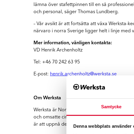
FA
Vi hjälper dig hela vägen
lämna över stafettpinnen till en så professione
och personal, säger Thomas Lundberg.
Mopedbilar
– Vår avsikt är att fortsätta att växa Werksta-k
Vi har rätt kompetens för mindre fordon
närvaro i norra Sverige ligger helt i linje med 
Mer information, vänligen kontakta:
El- och hybridbilar
VD Henrik Archenholtz
Vi reparerar Tesla och andra elbilar
Tel: +46 70 242 63 95
E-post:
henrik.archenholtz@werksta.se
Om Werksta
Samtycke
Werksta är Nordens ledande skadeverkstadsked
och omsatte cirka tre miljarder kronor år 2023
är att uppnå den högsta kundnöjdheten i bran
Denna webbplats använder 