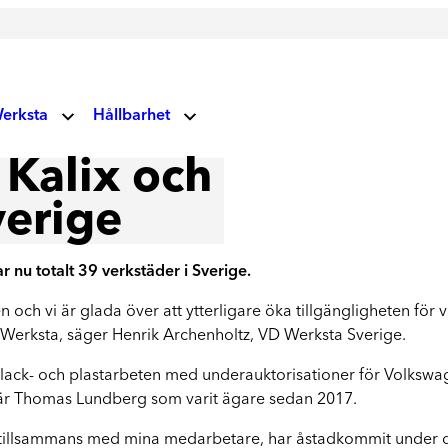
erksta
Hållbarhet
V
 Kalix och
Miljö- och klimatansvar
 oss
Glas
verige
Vårt fokus på miljö och klimat
Socialt ansvar
Vindrutor
ndupplevelser
 nu totalt 39 verkstäder i Sverige.
Våra vägvisare
Lagning av stenskott och byte av vindruta
n och vi är glada över att ytterligare öka tillgängligheten för 
uellt
Corporate Governance
 Werksta, säger Henrik Archenholtz, VD Werksta Sverige.
Läs mer om våra prioriteringar
 lack- och plastarbeten med underauktorisationer för Volkswa
rksta Group
Hållbarhetsrapporter
är Thomas Lundberg som varit ägare sedan 2017.
Ta del av våra rapporter
, tillsammans med mina medarbetare, har åstadkommit under de