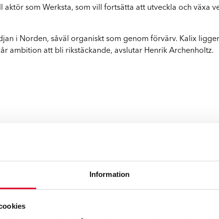
Q
ll aktör som Werksta, som vill fortsätta att utveckla och växa v
edjan i Norden, såväl organiskt som genom förvärv. Kalix ligger 
vår ambition att bli rikstäckande, avslutar Henrik Archenholtz.
Information
ja med över 110 verkstäder i Sverige, Finland och Norge. K
. Werksta vill vara försäkringsbolagens och bilförarnas först
schen.
cookies