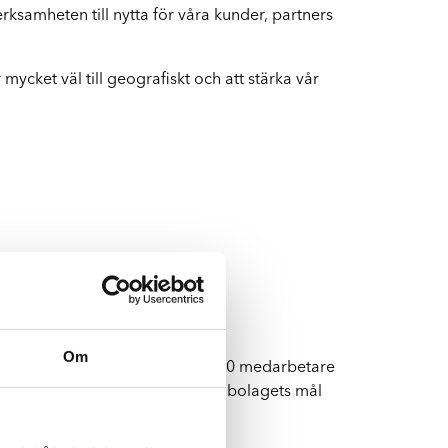
erksamheten till nytta för våra kunder, partners
Byte av vindruta
Boka byte av vindruta
mycket väl till geografiskt och att stärka vår
Om
oncernen sysselsätter cirka 1 500 medarbetare
ahandsval vid skada på bilen och bolagets mål