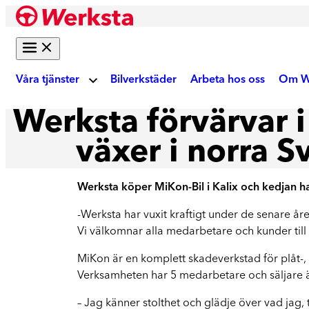
Hoppa
till
innehåll
Våra tjänster
Bilverkstäder
Arbeta hos oss
Om W
Werksta förvärvar i
Om
Bilreparation
växer i norra S
Skadebesiktning
Ku
Werksta köper MiKon-Bil i Kalix och kedjan har
Gör digital fotobesiktning eller boka tid på
verkstad
-Werksta har vuxit kraftigt under de senare åre
Akt
Vi välkomnar alla medarbetare och kunder till
Auktoriserad skadeverkstad
MiKon är en komplett skadeverkstad för plåt-,
Reparation enligt tillverkarens krav
We
Verksamheten har 5 medarbetare och säljare 
Krockskador
– Jag känner stolthet och glädje över vad jag