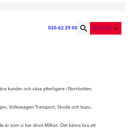
020-62 29 00
Boka tid
ad önskar du att boka?
Digital skadebesiktning
Service
Fota skadan med mobilen
Service
Skadebesiktning på verkstad
Vi tar hand om din bil
Boka tid här
våra kunder och växa ytterligare i Norrbotten.
Service
Boka tid för service
gen, Volkswagen Transport, Skoda och Isuzu.
Lagning av stenskott
Boka reparation av vindruta
 år som vi har drivit MiKon. Det känns bra att