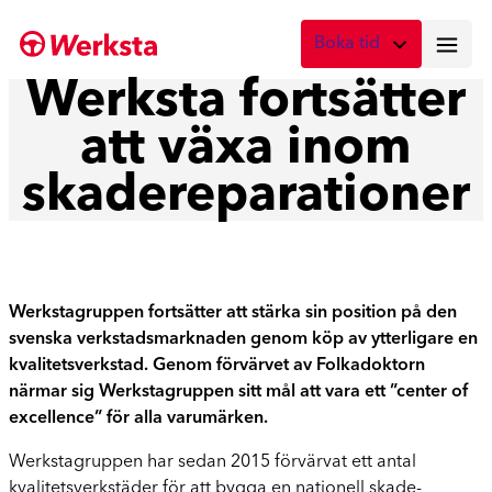
Hoppa
Boka tid
till
innehåll
Werksta fortsätter
Vad önskar du att boka?
att växa inom
Digital skadebesiktning
Fota skadan med mobilen
skadereparationer
Skadebesiktning på verkstad
Boka tid här
Service
Werkstagruppen fortsätter att stärka sin position på den
Boka tid för service
svenska verkstadsmarknaden genom köp av ytterligare en
kvalitetsverkstad. Genom förvärvet av Folkadoktorn
Lagning av stenskott
närmar sig Werkstagruppen sitt mål att vara ett ”center of
Boka reparation av vindruta
excellence” för alla varumärken.
Byte av vindruta
Werkstagruppen har sedan 2015 förvärvat ett antal
Boka byte av vindruta
kvalitetsverkstäder för att bygga en nationell skade-