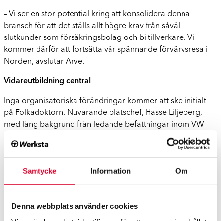
– Vi ser en stor potential kring att konsolidera denna
bransch för att det ställs allt högre krav från såväl
slutkunder som försäkringsbolag och biltillverkare. Vi
kommer därför att fortsätta vår spännande förvärvsresa i
Norden, avslutar Arve.
Vidareutbildning central
Inga organisatoriska förändringar kommer att ske initialt
på Folkadoktorn. Nuvarande platschef, Hasse Liljeberg,
med lång bakgrund från ledande befattningar inom VW
och Audi, fortsätter i samma roll. Hasse kommer att vara en
viktig del i att vidareutveckla kompetensen för Audi och
Volkswagen inom Werkstagruppen.
Samtycke
Information
Om
Werkstagruppen har byggt gedigna vidareutbildningar för
sin personal
– Med den snabba teknikutvecklingen och komplexiteten i
Denna webbplats använder cookies
skadereparationsprocessen idag är utbildning en central