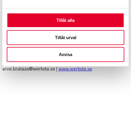
skadeverkstäder i Sverige stärker kvaliteten och servicen
gentemot våra kunder. Det skall därför bli oerhört roligt för
mig personligen att få vara med i Werkstagruppens team
Tillåt alla
och bidra med min kompetens för att bygga en nordisk
skadekedja.
Tillåt urval
För ytterligare information:
Arve Brataas, Sverigechef, Werkstagruppen
Avvisa
Rinkebyvägen 11B | 182 36 Danderyd
Direkt 072-451 10 87 | Växel 08-622 92 00
arve.brataas@werksta.se |
www.werksta.se