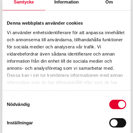
Samtycke
Information
Om
Mer information, vänligen kontakta:
VD och koncernchef Catherine Sahlgren
Denna webbplats använder cookies
Vi använder enhetsidentifierare för att anpassa innehållet
Tel: +46 70 985 85 03
och annonserna till användarna, tillhandahålla funktioner
E-post:
catherine.sahlgren@werksta.se
för sociala medier och analysera vår trafik. Vi
vidarebefordrar även sådana identifierare och annan
Om Werksta
information från din enhet till de sociala medier och
annons- och analysföretag som vi samarbetar med.
Werksta är Nordens ledande skadeverkstadskedja med
Dessa kan i sin tur kombinera informationen med annan
över 90 verkstäder i Sverige, Finland och Norge.
information som du har tillhandahållit eller som de har
Koncernen sysselsätter cirka 1 200 anställda och omsatte
samlat in när du har använt deras tjänster.
över 2 miljarder kronor år 2022. Werksta vill vara
försäkringsbolagens och bilisternas förstahandsval vid
Samtyckesval
skada på bilen och bolagets mål är att uppnå den högsta
Nödvändig
kundnöjdheten i branschen.
Inställningar