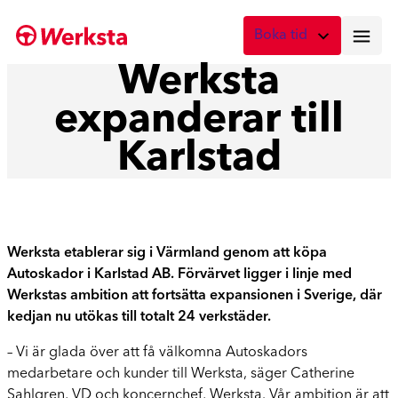
Hoppa
Boka tid
till
innehåll
Werksta
Vad önskar du att boka?
expanderar till
Digital skadebesiktning
Fota skadan med mobilen
Karlstad
Skadebesiktning på verkstad
Boka tid här
Service
Werksta etablerar sig i Värmland genom att köpa
Boka tid för service
Autoskador i Karlstad AB. Förvärvet ligger i linje med
Werkstas ambition att fortsätta expansionen i Sverige
, där
Lagning av stenskott
kedjan nu utökas till totalt 24 verkstäder.
Boka reparation av vindruta
– Vi är glada över att få välkomna Autoskadors
Byte av vindruta
medarbetare och kunder till Werksta, säger Catherine
Boka byte av vindruta
Sahlgren, VD och koncernchef, Werksta. Vår ambition är att