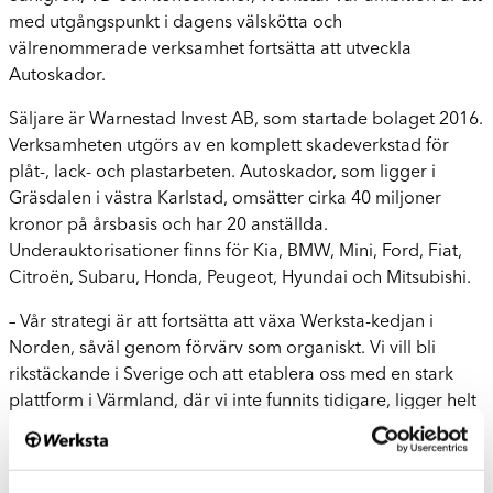
med utgångspunkt i dagens välskötta och
välrenommerade verksamhet fortsätta att utveckla
Autoskador.
Säljare är Warnestad Invest AB, som startade bolaget 2016.
Verksamheten utgörs av en komplett skadeverkstad för
plåt-, lack- och plastarbeten. Autoskador, som ligger i
Gräsdalen i västra Karlstad, omsätter cirka 40 miljoner
kronor på årsbasis och har 20 anställda.
Underauktorisationer finns för Kia, BMW, Mini, Ford, Fiat,
Citroën, Subaru, Honda, Peugeot, Hyundai och Mitsubishi.
– Vår strategi är att fortsätta att växa Werksta-kedjan i
Norden, såväl genom förvärv som organiskt. Vi vill bli
rikstäckande i Sverige och att etablera oss med en stark
plattform i Värmland, där vi inte funnits tidigare, ligger helt
i linje med våra expansionsplaner, avslutar Catherine
Sahlgren.