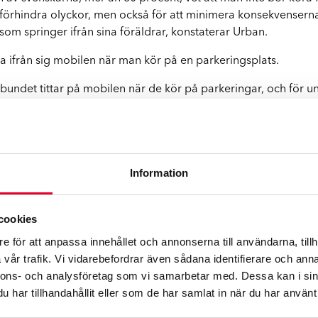
 förhindra olyckor, men också för att minimera konsekvenserna.
om springer ifrån sina föräldrar, konstaterar Urban.
a ifrån sig mobilen när man kör på en parkeringsplats.
undet tittar på mobilen när de kör på parkeringar, och för ung
odelad uppmärksamhet av oss, avslutar Urban.
rkeringar:
m gäller – i parkeringshus och på parkeringsplatser är det oft
Information
ngen att backa ut från rutan. Det är alltid bättre att parkera m
cookies
t från en parkeringsruta alltid lämna företräde för all trafik 
e för att anpassa innehållet och annonserna till användarna, tillh
 Den som kör ut från en parkeringsruta ska också alltid lämn
vår trafik. Vi vidarebefordrar även sådana identifierare och anna
k inte till exempel kaffe när du kör.
nnons- och analysföretag som vi samarbetar med. Dessa kan i sin
har tillhandahållit eller som de har samlat in när du har använt 
u bäst i att gå runt bilen för att säkerställa att det inte är n
larna eller genom att vända på huvudet.