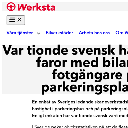
Hoppa
till
innehåll
Våra tjänster
Bilverkstäder
Arbeta hos oss
Om W
Var tionde svensk h
Om
Bilreparation
faror med bila
fotgängare
Skadebesiktning
Ku
Gör digital fotobesiktning eller boka tid på
parkeringspla
verkstad
Akt
En enkät av Sveriges ledande skadeverkstadsk
Auktoriserad skadeverkstad
hastighet i parkeringshus och på parkeringspl
Reparation enligt tillverkarens krav
We
Enligt enkäten har var tionde svensk varit me
Krockskador
I Sverige pekar olycksstatistiken på att de fl