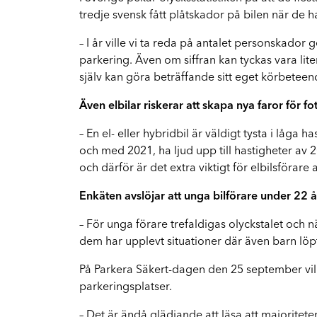
FA
Vi hjälper dig hela vägen
tredje svensk fått plåtskador på bilen när de h
– I år ville vi ta reda på antalet personskado
Mopedbilar
parkering. Även om siffran kan tyckas vara li
Vi har rätt kompetens för mindre fordon
själv kan göra beträffande sitt eget körbete
El- och hybridbilar
Även elbilar riskerar att skapa nya faror för 
Vi reparerar Tesla och andra elbilar
– En el- eller hybridbil är väldigt tysta i låga
och med 2021, ha ljud upp till hastigheter av 
och därför är det extra viktigt för elbilsföra
Enkäten avslöjar att unga bilförare under 22 å
– För unga förare trefaldigas olyckstalet och
dem har upplevt situationer där även barn löpt 
På Parkera Säkert-dagen den 25 september vi
parkeringsplatser.
– Det är ändå glädjande att läsa att majoritet