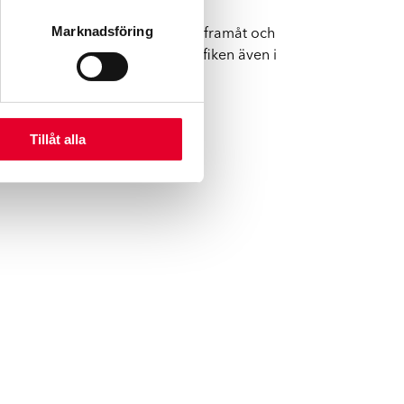
Marknadsföring
larnas säkerhetsteknik har gått framåt och
h hållet. Håll uppsikt över trafiken även i
Tillåt alla