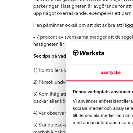
parkeringar. Hastigheten är avgörande för att
upp något överraskande, exempelvis ett barn s
Han påminner också om att det är bra att lägg
– 7 procent av svenskarna medger att de regelb
hastigheten är låg kräver parkeringsplatser 
Sex tips på vad en förare bör observera på pa
1) Kontrollera vilken hastighetsbegränsning so
Samtycke
2) Försök undvika att parkera så att du blir tvu
Denna webbplats använder 
3) Kom ihåg att enligt lagen ska den som kör u
Vi använder enhetsidentifierar
backar eller kör framåt när man lämnar rutan.
sociala medier och analysera 
4) Var observant– titta inte på mobilen och dric
till de sociala medier och a
med annan information som du 
5) Ska du backa en bil som stått parkerad gör d
marknivå bakom bilen ser man inte i backspeg