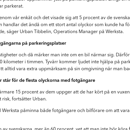
Q
ar parkerat.
r genom vår enkät och det visade sig att 5 procent av de svensk
ten handlar det ändå om ett stort antal olyckor som kunde ha
ende, säger Urban Tibbelin, Operations Manager på Werksta.
fotgängarna på parkeringsplatser
 hastigheter och då märker man inte om en bil närmar sig. Därför 
20 kilometer i timmen. Tyvärr kommer ljudet inte hjälpa på par
re att alltid vara extra uppmärksam på sin omgivning när man ba
r står för de flesta olyckorna med fotgängare
 närmare 15 procent av dem uppger att de har kört på en vuxe
risk, fortsätter Urban.
ll Werksta påminna både fotgängare och bilförare om att var
en av svenskarna, mer än 60 procent, vet att man inte bör köra