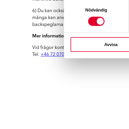
Samtyckesval
Nödvändig
6) Du kan också ställa om speglarna innan du 
många kan använda till exempel backkamera när 
backspeglarna och backa mycket långsamt ut 
Mer information:
Avvisa
Vid frågor kontakta Urban Tibbelin, Operatio
Tel:
+46 72 070 70 97
, E-post:
urban.tibbelin@