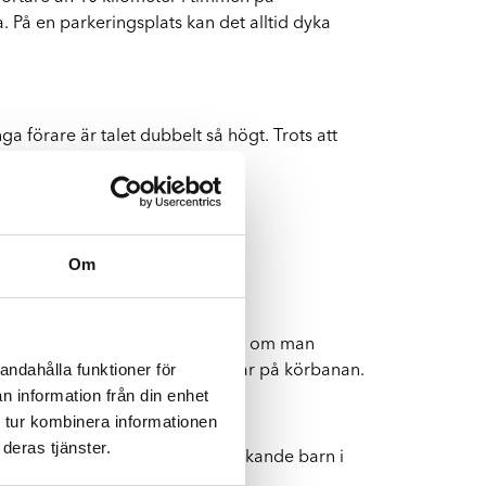
 På en parkeringsplats kan det alltid dyka
a förare är talet dubbelt så högt. Trots att
a 10 kilometer i timmen.
Om
ed fronten i avfärdsriktningen.
på körbanan. Det spelar ingen roll om man
andahålla funktioner för
a företräde för sådana som backar på körbanan.
n information från din enhet
 tur kombinera informationen
deras tjänster.
ågon eller något bakom den. Ett lekande barn i