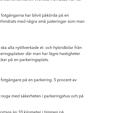
Byte av vindruta
Boka byte av vindruta
a fotgängarna har blivit påkörda på en
 förhindrats med några små justeringar som man
ska alla nytillverkade el- och hybridbilar från
keringsplatser där man har lägre hastigheter
ckar på en parkeringsplats.
n fotgängare på en parkering. 5 procent av
a noga med säkerheten i parkeringshus och på
 fortare än 10 kilometer i timmen på