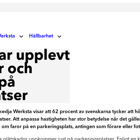
erksta
Hållbarhet
V
ar upplevt
Miljö- och klimatansvar
 oss
Glas
r och
Vårt fokus på miljö och klimat
 på
Socialt ansvar
Vindrutor
ndupplevelser
Våra vägvisare
Lagning av stenskott och byte av vindruta
tser
uellt
Corporate Governance
Läs mer om våra prioriteringar
edja Werksta visar att 62 procent av svenskarna tycker att h
atser. Att anpassa hastigheten har stor betydelse när det gäl
rksta Group
Hållbarhetsrapporter
d om faror på en parkeringsplats, antingen som förare eller f
Ta del av våra rapporter
esta plåtskador uppkommer just på parkeringsplatser. Enligt e