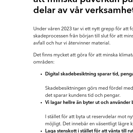
FA
Vi hjälper dig hela vägen
delar av vår verksamhe
Mopedbilar
Vi har rätt kompetens för mindre fordon
Under våren 2023 tar vi ett nytt grepp för att
skadeprocessen från början till slut för att min
El- och hybridbilar
avfall och hur vi återvinner material.
Vi reparerar Tesla och andra elbilar
Det finns mycket att göra för att minska klima
områden:
Digital skadebesiktning sparar tid, peng
Skadebesiktningen görs med fördel med mo
det sparar kundens tid och pengar.
Vi lagar hellre än byter ut och använder
I stället för att byta ut reservdelar mot
möjligt. Det innebär en väsentligt lägre 
Laga stenskott i stället för att vänta till r