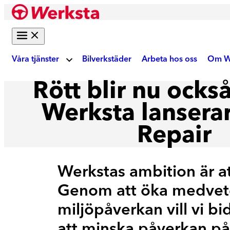
Hoppa
till
innehåll
Våra tjänster
Bilverkstäder
Arbeta hos oss
Om W
Rött blir nu också
Om
Bilreparation
Werksta lansera
Repair
Skadebesiktning
Ku
Gör digital fotobesiktning eller boka tid på
verkstad
Akt
Werkstas ambition är a
Auktoriserad skadeverkstad
Genom att öka medvete
Reparation enligt tillverkarens krav
We
miljöpåverkan vill vi bi
Krockskador
att minska påverkan på m