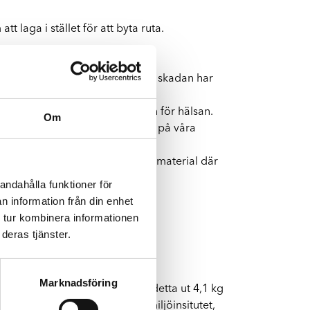
t laga i stället för att byta ruta.
r reparationen till området där skadan har
 betydligt bättre för miljön och för hälsan.
Om
r till exempel ut lysrörsbelysning på våra
t. Det innebär att vi återvinner material där
andahålla funktioner för
n information från din enhet
 tur kombinera informationen
deras tjänster.
Marknadsföring
å en sträcka på 40 km släpper detta ut 4,1 kg
rka 62 kronor. Källa: Svenska miljöinsitutet,