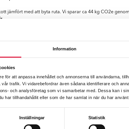
skott jämfört med att byta ruta. Vi sparar ca 44 kg CO2e genom at
r.
b lagning med lägre energiåtgång som innebär att vi begränsa
för oljebaserad lackfärg eftersom den vattenbaserade färgen är
Information
nvändningen
och att använda
förnybara energikällor
. Vi byte
cookies
å samtliga anläggningar för att hantera vårt avfall på bästa sät
rot och vi hanterar farligt avfall som kemikalier korrekt.
e för att anpassa innehållet och annonserna till användarna, tillh
vår trafik. Vi vidarebefordrar även sådana identifierare och anna
nnons- och analysföretag som vi samarbetar med. Dessa kan i sin
har tillhandahållit eller som de har samlat in när du har använt 
Inställningar
Statistik
h 40 km. De genomsnittliga CO2-utsläppen är cirka 103 g/km. P
t på en liter bränsle 22 kr/l. Priset för en resa på 40 km är ci