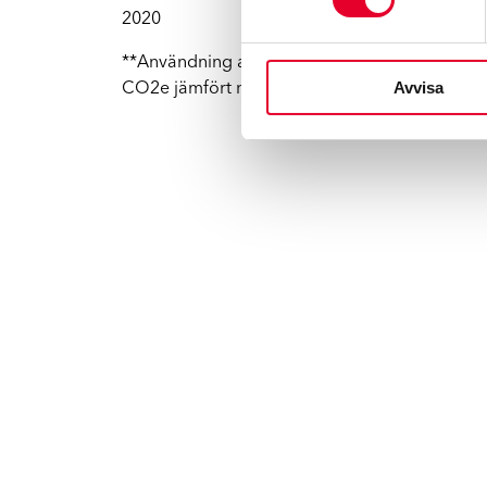
2020
**Användning av begagnade reservdelar sparar u
Avvisa
CO2e jämfört med en ny reservdel.