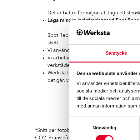
Det är bättre för miljön att laga ett sten
Laga mindre lackskador med Spot Repai
Spot Repair (punktlackering) är en snab
skett.
Vi använder
vattenbaserad färg
istället 
Samtycke
Vi arbetar aktivt med att
minska energia
verkstäder till LED-armaturer.
Denna webbplats använder 
Werksta har ingått
avtal med RagnSells
p
det går, vi sorterar brännbart och blandsk
Vi använder enhetsidentifierar
sociala medier och analysera 
till de sociala medier och a
med annan information som du 
Samtyckesval
Nödvändig
*Snitt per fotobesiktning cirka 90 minuter oc
CO2. Bränsleförbrukning 7 km / 100 km och prise