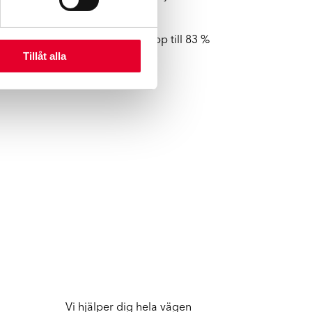
att byta ut den kan vi spara upp till 83 %
Tillåt alla
Vi hjälper dig hela vägen