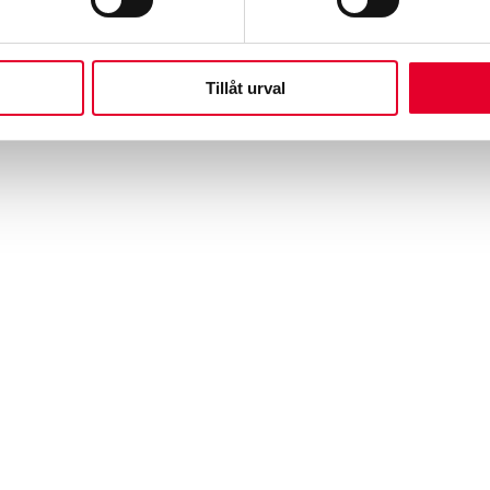
pp till ca 76 % CO2e. Om vi lagar en skadad del i stället för 
Tillåt urval