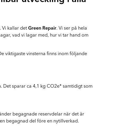
Byte av vindruta
Boka byte av vindruta
 Vi kallar det
Green Repair
. Vi ser på hela
 lagar, vad vi lagar med, hur vi tar hand om
e viktigaste vinsterna finns inom följande
en. Det sparar ca 4,1 kg CO2e* samtidigt som
använder begagnade reservdelar när det är
r en begagnad del före en nytillverkad.