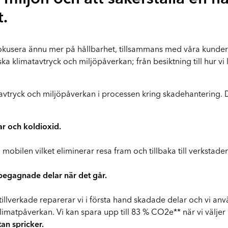
Q
t.
 fokusera ännu mer på hållbarhet, tillsammans med våra kunder.
ska klimatavtryck och miljöpåverkan; från besiktning till hur vi
tavtryck och miljöpåverkan i processen kring skadehantering. D
ar och koldioxid.
bilen vilket eliminerar resa fram och tillbaka till verkstad
 begagnade delar när det går.
 nytillverkade reparerar vi i första hand skadade delar och vi 
klimatpåverkan. Vi kan spara upp till 83 % CO2e** när vi välje
utan spricker.