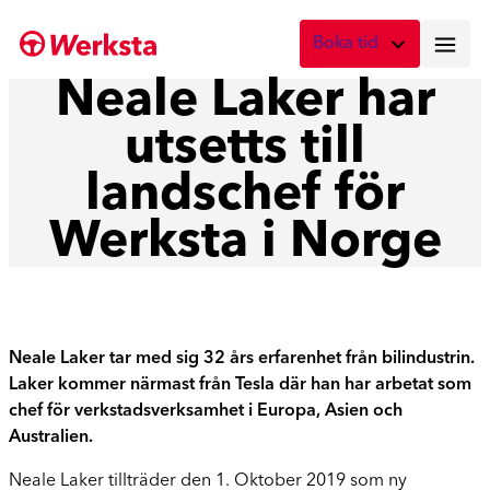
Hoppa
Boka tid
till
innehåll
Neale Laker har
Vad önskar du att boka?
utsetts till
Digital skadebesiktning
Fota skadan med mobilen
landschef för
Skadebesiktning på verkstad
Werksta i Norge
Boka tid här
Service
Boka tid för service
Neale Laker tar med sig 32 års erfarenhet från bilindustrin.
Lagning av stenskott
Laker kommer närmast från Tesla där han har arbetat som
Boka reparation av vindruta
chef för verkstadsverksamhet i Europa, Asien och
Australien.
Byte av vindruta
Boka byte av vindruta
Neale Laker tillträder den 1. Oktober 2019 som ny