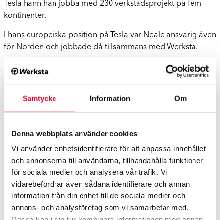
Tesla hann han jobba med 230 verkstadsprojekt på fem
kontinenter.
I hans europeiska position på Tesla var Neale ansvarig även
för Norden och jobbade då tillsammans med Werksta.
”Jag fick ett väldigt positiv intryck av Werksta och ser fram
emot att jobba med det kunniga Werksta-gänget och få
vara med och vidareutveckla vår verksamhet i Norge.
Samtycke
Information
Om
Tillsammans ska vi stärka vårt varumärke och närvaro i
Norge och bjuda på marknadens bästa kundupplevelse”,
säger Neale.
Denna webbplats använder cookies
Werkstas nuvarande landchef för Norge, Patrik Puskala
Vi använder enhetsidentifierare för att anpassa innehållet
kommer fortsätta att vara bolagets största privata ägare
och annonserna till användarna, tillhandahålla funktioner
och medlem i koncernens styrelse. Patrik är dessutom
för sociala medier och analysera vår trafik. Vi
landschef för verksamheten i Finland.
vidarebefordrar även sådana identifierare och annan
information från din enhet till de sociala medier och
” Det har varit ett nöje att få leda Werksta i Norge med alla
annons- och analysföretag som vi samarbetar med.
kompetenta medarbetare genom den här expansiva fasen.
Dessa kan i sin tur kombinera informationen med annan