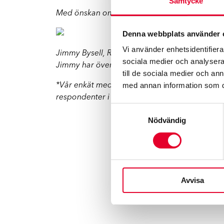
Samtycke
Med önskan om en fin och trafiksäker höst,
Denna webbplats använder 
Vi använder enhetsidentifierar
Jimmy Bysell, Regionchef Stockholm
sociala medier och analysera 
Jimmy har över 23 års erfarenhet i bilbransch
till de sociala medier och a
med annan information som du 
*
Vår enkät med över 1000 respondenter i Sver
respondenter i december 2018.
Samtyckesval
Nödvändig
Avvisa