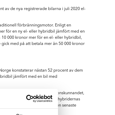
Byte av vindruta
t av de nya registrerade bilarna i juli 2020 el-
Boka byte av vindruta
aditionell förbränningsmotor. Enligt en
r för en ny el- eller hybridbil jämfört med en
10 000 kronor mer för en el- eller hybridbil,
e gick med på att betala mer än 50 000 kronor
 I Norge konstaterar nästan 52 procent av dem
ybridbil jämfört med en bil med
gierna och det senaste reparationskunnandet,
åndet redan något starkare. Laddhybridernas
agskunder även när det gäller den senaste