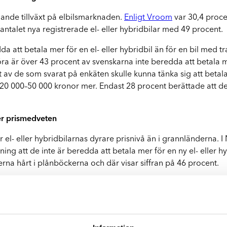
Q
ydande tillväxt på elbilsmarknaden.
Enligt Vroom
var 30,4 procen
antalet nya registrerade el- eller hybridbilar med 49 procent.
 att betala mer för en el- eller hybridbil än för en bil med tr
a är över 43 procent av svenskarna inte beredda att betala me
av de som svarat på enkäten skulle kunna tänka sig att betala 
 20 000–50 000 kronor mer. Endast 28 procent berättade att d
er prismedveten
 el- eller hybridbilarnas dyrare prisnivå än i grannländerna.
g att de inte är beredda att betala mer för en ny el- eller h
erna hårt i plånböckerna och där visar siffran på 46 procent.
sar vi på Werksta starkt på att ha kännedom om elbilsteknolo
gen i branschen. På företagssidan syns förändringen i bilbest
 är betydande och med vårt kunnande kan vi betjäna våra föret