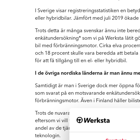
FA
Vi hjälper dig hela vägen
I Sverige visar registreringsstatistiken en bet
eller hybridbilar. Jämfört med juli 2019 ökade 
Mopedbilar
Vi har rätt kompetens för mindre fordon
Trots detta är många svenskar ännu inte beredda
enkätundersökning* som vi på Werksta låtit gör
El- och hybridbilar
bil med förbränningsmotor. Cirka elva procent 
Vi reparerar Tesla och andra elbilar
och 18 procent skulle vara beredda att betala
för att få tillgång till en el- eller hybridbil.
I de övriga nordiska länderna är man ännu m
Samtidigt är man i Sverige dock mer öppna för
som svarat på en motsvarande enkätundersöknin
förbränningsmotor. Även i Finland håller bilist
Trots de nuvarande relativt små volymerna sat
eftersom vi vill vara med och leda omställnin
andel av de tjänstebilar som registreras i år
teknologin.