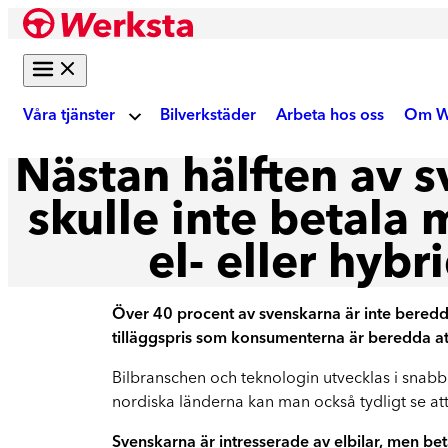
Hoppa
till
innehåll
Våra tjänster
Bilverkstäder
Arbeta hos oss
Om W
Nästan hälften av 
Om
Bilreparation
skulle inte betala 
el- eller hybr
Skadebesiktning
Ku
Gör digital fotobesiktning eller boka tid på
verkstad
Över 40 procent av svenskarna är inte beredda a
Akt
tilläggspris som konsumenterna är beredda att b
Auktoriserad skadeverkstad
Bilbranschen och teknologin utvecklas i snabb
Reparation enligt tillverkarens krav
We
nordiska länderna kan man också tydligt se att
Krockskador
Svenskarna är intresserade av elbilar, men be