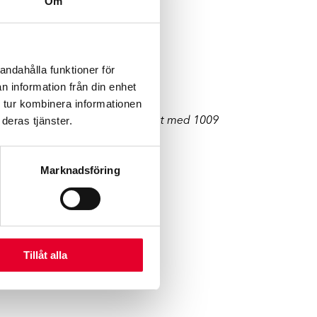
Om
andahålla funktioner för
n information från din enhet
 tur kombinera informationen
deras tjänster.
land genomförde SynoInt en enkät med 1009
Marknadsföring
Tillåt alla