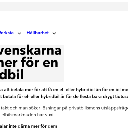
erksta
Hållbarhet
V
svenskarna
Miljö- och klimatansvar
 oss
Glas
mer för en
Vårt fokus på miljö och klimat
idbil
Socialt ansvar
Vindrutor
ndupplevelser
Våra vägvisare
Lagning av stenskott och byte av vindruta
tt betala mer för att få en el- eller hybridbil än för en bil m
uellt
Corporate Governance
etala för el- eller hybridbil är för de flesta bara drygt tiotus
Läs mer om våra prioriteringar
 takt och man söker lösningar på privatbilismens utsläppsfråg
rksta Group
Hållbarhetsrapporter
 elbilsmarknaden har vuxit.
Ta del av våra rapporter
talar inte gärna mer för dem