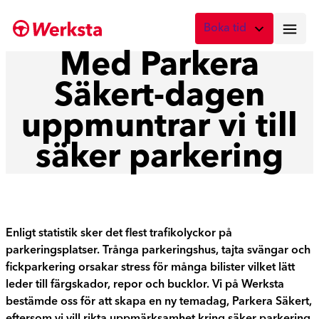
Hoppa
Boka tid
till
innehåll
Med Parkera
Vad önskar du att boka?
Säkert-dagen
Digital skadebesiktning
Fota skadan med mobilen
uppmuntrar vi till
Skadebesiktning på verkstad
säker parkering
Boka tid här
Service
Boka tid för service
Enligt statistik sker det flest trafikolyckor på
Lagning av stenskott
parkeringsplatser. Trånga parkeringshus, tajta svängar och
Boka reparation av vindruta
fickparkering orsakar stress för många bilister vilket lätt
leder till färgskador, repor och bucklor. Vi på Werksta
Byte av vindruta
bestämde oss för att skapa en ny temadag, Parkera Säkert,
Boka byte av vindruta