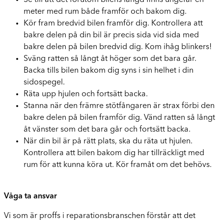
Se till att det förutom bilens längd finns ungefär en
meter med rum både framför och bakom dig.
Kör fram bredvid bilen framför dig. Kontrollera att
bakre delen på din bil är precis sida vid sida med
bakre delen på bilen bredvid dig. Kom ihåg blinkers!
Sväng ratten så långt åt höger som det bara går.
Backa tills bilen bakom dig syns i sin helhet i din
sidospegel.
Räta upp hjulen och fortsätt backa.
Stanna när den främre stötfångaren är strax förbi den
bakre delen på bilen framför dig. Vänd ratten så långt
åt vänster som det bara går och fortsätt backa.
När din bil är på rätt plats, ska du räta ut hjulen.
Kontrollera att bilen bakom dig har tillräckligt med
rum för att kunna köra ut. Kör framåt om det behövs.
Våga ta ansvar
Vi som är proffs i reparationsbranschen förstår att det