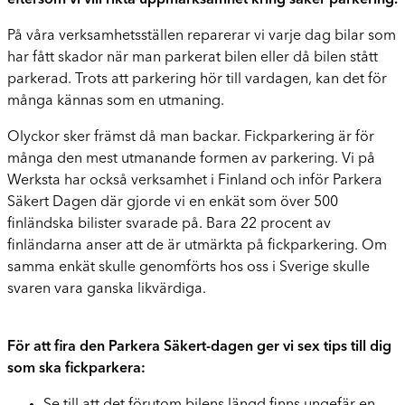
eftersom vi vill rikta uppmärksamhet kring säker parkering.
På våra verksamhetsställen reparerar vi varje dag bilar som
har fått skador när man parkerat bilen eller då bilen stått
parkerad. Trots att parkering hör till vardagen, kan det för
många kännas som en utmaning.
Olyckor sker främst då man backar. Fickparkering är för
många den mest utmanande formen av parkering. Vi på
Werksta har också verksamhet i Finland och inför Parkera
Säkert Dagen där gjorde vi en enkät som över 500
finländska bilister svarade på. Bara 22 procent av
finländarna anser att de är utmärkta på fickparkering. Om
samma enkät skulle genomförts hos oss i Sverige skulle
svaren vara ganska likvärdiga.
För att fira den Parkera Säkert-dagen ger vi sex tips till dig
som ska fickparkera: