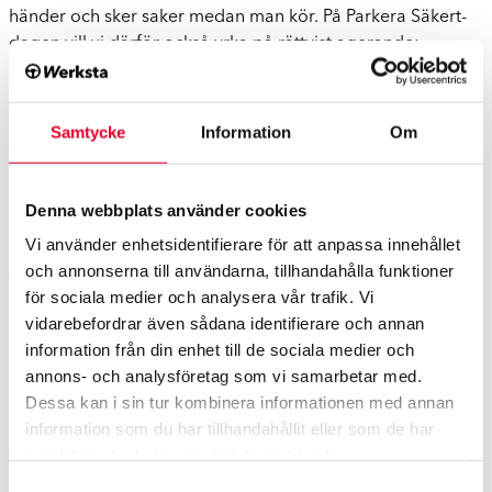
händer och sker saker medan man kör. På Parkera Säkert-
dagen vill vi därför också yrka på rättvist agerande:
Om du skadar ett annat fordon medan du parkerar ska du
ta ansvar för det och lämna dina kontaktuppgifter.
Samtycke
Information
Om
Tyvärr smiter allt fler från ansvar efter att ha orsakat en
skada på någon annans fordon vid parkering. Det visar
Denna webbplats använder cookies
siffror från polisen som
SVT Nyheter
Västerbotten tagit del
av. Tusentals fler bilägare drabbas varje år.
Vi använder enhetsidentifierare för att anpassa innehållet
och annonserna till användarna, tillhandahålla funktioner
Trafikförsäkringsföreningen, som ansvarar för reglering av
för sociala medier och analysera vår trafik. Vi
parkeringsskador orsakade av okända fordon, godkände
vidarebefordrar även sådana identifierare och annan
under 2017 hela 21 500 skador till en kostnad på omkring
information från din enhet till de sociala medier och
en kvarts miljard kronor. Det tråkiga här är att personerna
annons- och analysföretag som vi samarbetar med.
som smiter tvingar oss andra att stå för kostnaderna i form
Dessa kan i sin tur kombinera informationen med annan
av högre fordonsförsäkringspremier.
information som du har tillhandahållit eller som de har
samlat in när du har använt deras tjänster.
Visste du förresten, att det alltid lönar sig att göra en
anmälan till polisen om det inte finns information om vem
Samtyckesval