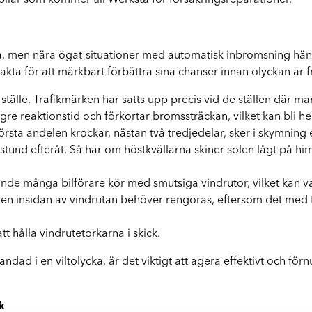
ilar som kommer till Werksta för försäkringsreparationer.
Q
cka, men nära ögat-situationer med automatisk inbromsning händ
akta för att märkbart förbättra sina chanser innan olyckan är
tälle. Trafikmärken har satts upp precis vid de ställen där man
gre reaktionstid och förkortar bromssträckan, vilket kan bli he
 största andelen krockar, nästan två tredjedelar, sker i skymnin
stund efteråt. Så här om höstkvällarna skiner solen lågt på hi
skande många bilförare kör med smutsiga vindrutor, vilket ka
en insidan av vindrutan behöver rengöras, eftersom det med t
tt hålla vindrutetorkarna i skick.
ndad i en viltolycka, är det viktigt att agera effektivt och fö
k