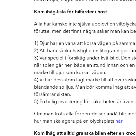
med rådjur, något som också märks bland de b
FA
Vi hjälper dig hela vägen
Kom ihåg-lista för bilfärder i höst
Mopedbilar
Alla har kanske inte själva upplevt en viltoly
Vi har rätt kompetens för mindre fordon
förutse, men det finns några saker man kan be
1) Djur har en vana att korsa vägen på samma s
El- och hybridbilar
2) Att bara sänka hastigheten litegrann ger län
Vi reparerar Tesla och andra elbilar
3) Var speciellt försiktig under kvällstid. Den
när solen går ner, både en stund innan och en 
märke till djur som korsar vägen.
4) Vi har dessutom lagt märke till att överra
bländande solljus. Man bör komma ihåg att äv
försämrar sikten.
5) En billig investering för säkerheten är även a
Om man trots alla förberedelser ändå blir inbla
hur man ska agera på en olycksplats
här.
Kom ihåg att alltid granska bilen efter en kroc