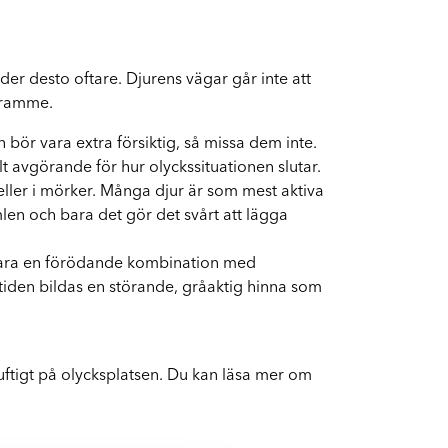
Byte av vindruta
Boka byte av vindruta
er desto oftare. Djurens vägar går inte att
 framme.
 bör vara extra försiktig, så missa dem inte.
lt avgörande för hur olyckssituationen slutar.
g eller i mörker. Många djur är som mest aktiva
mlen och bara det gör det svårt att lägga
n vara en förödande kombination med
iden bildas en störande, gråaktig hinna som
rnuftigt på olycksplatsen. Du kan läsa mer om