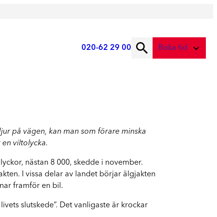
020-62 29 00
Boka tid
ad önskar du att boka?
Digital skadebesiktning
Service
Fota skadan med mobilen
Service
Skadebesiktning på verkstad
å djur på vägen, kan man som förare minska
Vi tar hand om din bil
Boka tid här
en viltolycka.
Service
olyckor, nästan 8 000, skedde i november.
Boka tid för service
akten. I vissa delar av landet börjar älgjakten
nar framför en bil.
Lagning av stenskott
 livets slutskede”. Det vanligaste är krockar
Boka reparation av vindruta