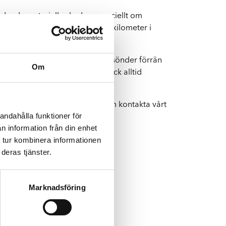
tydande materiella skador – speciellt om
lt obrukbar. Om man kör hundra kilometer i
ionen. Men ibland går inte bilen sönder förrän
Om
ag. Därför ska man efter en krock alltid
 att behöva boka tid. Du kan även kontakta vårt
andahålla funktioner för
n information från din enhet
 tur kombinera informationen
deras tjänster.
Marknadsföring