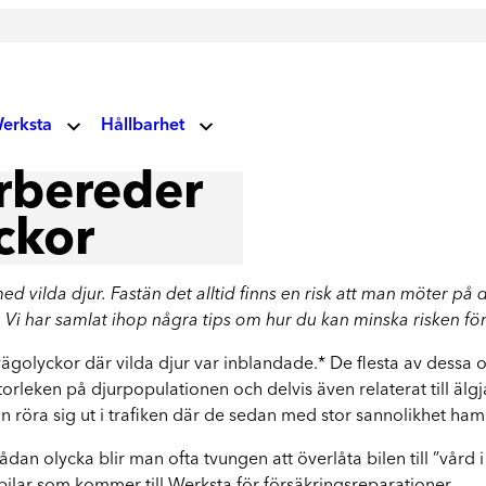
erksta
Hållbarhet
V
örbereder
Miljö- och klimatansvar
 oss
Glas
yckor
Vårt fokus på miljö och klimat
Socialt ansvar
Vindrutor
ndupplevelser
ed vilda djur. Fastän det alltid finns en risk att man möter p
Våra vägvisare
Lagning av stenskott och byte av vindruta
 Vi har samlat ihop några tips om hur du kan minska risken för 
uellt
Corporate Governance
ägolyckor där vilda djur var inblandade.* De flesta av dessa 
Läs mer om våra prioriteringar
torleken på djurpopulationen och delvis även relaterat till älgj
kan röra sig ut i trafiken där de sedan med stor sannolikhet ham
rksta Group
Hållbarhetsrapporter
Ta del av våra rapporter
ådan olycka blir man ofta tvungen att överlåta bilen till ”vård i