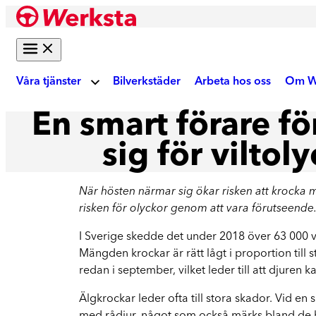
Hoppa
till
innehåll
Våra tjänster
Bilverkstäder
Arbeta hos oss
Om W
En smart förare f
Om
Bilreparation
sig för viltol
Skadebesiktning
Ku
När hösten närmar sig ökar risken att krocka m
Gör digital fotobesiktning eller boka tid på
risken för olyckor genom att vara förutseende.
verkstad
Akt
I Sverige skedde det under 2018 över 63 000 v
Auktoriserad skadeverkstad
Mängden krockar är rätt lågt i proportion till s
Reparation enligt tillverkarens krav
redan i september, vilket leder till att djuren 
We
Älgkrockar leder ofta till stora skador. Vid en s
Krockskador