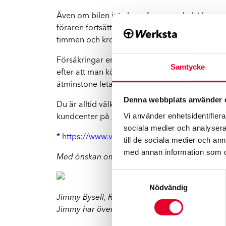
Även om bilen inte har några som helst kaross- 
föraren fortsätter att köra som tidigare. En k
timmen och krockar med en hare kan det i värst
Försäkringar ersätter de flesta skador som sket
Samtycke
efter att man kört med den ett tag efter själva
åtminstone leta efter eventuella läckor mellan
Denna webbplats använder 
Du är alltid välkommen till oss på Werksta för
Vi använder enhetsidentifierar
kundcenter på
020-62 29 00
så hjälper vi dig.
sociala medier och analysera 
*
https://www.viltolycka.se/statistik/viltolyckor
till de sociala medier och a
med annan information som du 
Med önskan om en fin höst med god sikt under
Samtyckesval
Nödvändig
Jimmy Bysell, Regionchef Stockholm
Jimmy har över 23 års erfarenhet i bilbransch