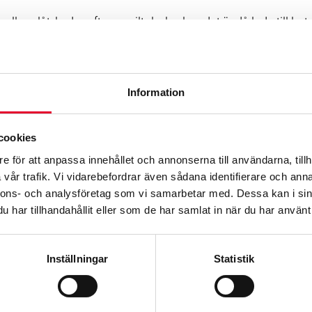
eller plåtskador efter en viltolycka, kan det ändå leda till be
rock som känns anspråkslös kan ändå i vissa fall göra bilen he
a fall bli stora skador i exempelvis bilens kylsystem.
t efter en viltolycka, om skadorna är direkta följder av kollis
Information
 krocken. Sådana här följdskador ersätts inte av försäkringsbol
 stötfångaren och inspektera expansionskärlets vätskenivå.
cookies
 att göra en kostnadsfri
skadebesiktning
på din bil, alltid utan
e för att anpassa innehållet och annonserna till användarna, tillh
vår trafik. Vi vidarebefordrar även sådana identifierare och anna
-for-respektive-viltslag/
nnons- och analysföretag som vi samarbetar med. Dessa kan i sin
har tillhandahållit eller som de har samlat in när du har använt 
 höstkvällarna,
Inställningar
Statistik
en