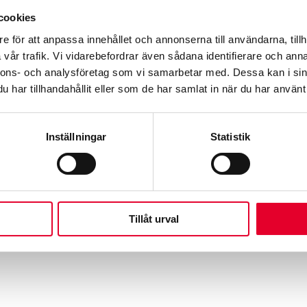
 är en bra tid att bryta våra föreställningar och påminna oss 
cookies
e för att anpassa innehållet och annonserna till användarna, tillh
Werksta!
vår trafik. Vi vidarebefordrar även sådana identifierare och anna
nnons- och analysföretag som vi samarbetar med. Dessa kan i sin
te personen vi har intervjuat)
har tillhandahållit eller som de har samlat in när du har använt 
Inställningar
Statistik
Tillåt urval