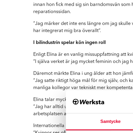
FA
Vi hjälper dig hela vägen
innan hon fick med sig sin barndomsvän som 
reparationssidan.
Mopedbilar
”Jag märker det inte ens längre om jag skulle 
Vi har rätt kompetens för mindre fordon
har integrerat mig bra överallt”.
I bilindustrin spelar kön ingen roll
El- och hybridbilar
Vi reparerar Tesla och andra elbilar
Enligt Elina är en vanlig missuppfattning att k
”I själva verket är jag mycket feminin och jag 
Däremot märkte Elina i ung ålder att hon jäm
”Jag satte riktigt höga mål för mig själv, och 
manliga kollegor var tekniskt mer kompetenta än
Elina talar mycket varmt om sina kollegor.
”Jag har alltid upplevt att mina kollegor litar
arbetsplatsen att ha någon som bryter mot trad
Samtycke
Internationella kvinnodagen är personligen myc