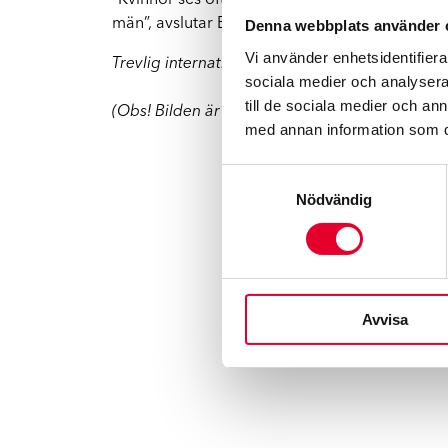
”Kvinnor ses ofta som vårdgivare. Kvinnodagen
män”, avslutar Elina.
Denna webbplats använder 
Vi använder enhetsidentifierar
Trevlig internationell kvinnodag önskar vi på 
sociala medier och analysera 
till de sociala medier och a
(Obs! Bilden är en illustrationsbild och visar in
med annan information som du 
Samtyckesval
Nödvändig
Avvisa