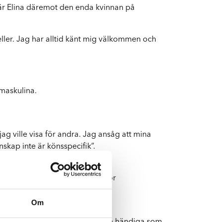
är Elina däremot den enda kvinnan på
Byte av vindruta
Boka byte av vindruta
eller. Jag har alltid känt mig välkommen och
 maskulina.
jag ville visa för andra. Jag ansåg att mina
nskap inte är könsspecifik”.
ag att det bara är till fördel för
Om