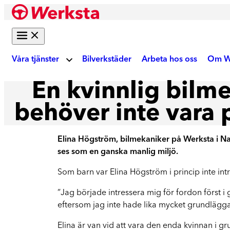
Hoppa
till
innehåll
Våra tjänster
Bilverkstäder
Arbeta hos oss
Om W
En kvinnlig bilm
Om
Bilreparation
behöver inte vara 
Skadebesiktning
Ku
Elina Högström, bilmekaniker på Werksta i Na
Gör digital fotobesiktning eller boka tid på
ses som en ganska manlig miljö.
verkstad
Akt
Som barn var Elina Högström i princip inte intr
Auktoriserad skadeverkstad
”Jag började intressera mig för fordon först i 
Reparation enligt tillverkarens krav
We
eftersom jag inte hade lika mycket grundlägg
Krockskador
Elina är van vid att vara den enda kvinnan i g