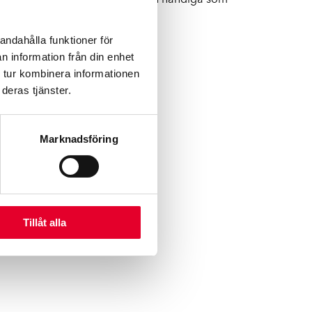
om att kvinnor är lika starka och händiga som
andahålla funktioner för
n information från din enhet
 tur kombinera informationen
deras tjänster.
Marknadsföring
Tillåt alla