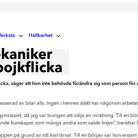
erksta
Hållbarhet
V
ekaniker
Miljö- och klimatansvar
 oss
Glas
pojkflicka
Vårt fokus på miljö och klimat
Socialt ansvar
Vindrutor
ndupplevelser
cka, säger att hon inte behövde förändra sig som person för 
Våra vägvisare
Lagning av stenskott och byte av vindruta
uellt
Corporate Governance
esserad av bilar alls. Ingen i hennes släkt har någonsin arbetat
Läs mer om våra prioriteringar
gymnasiet, då jag var tvungen att välja en inriktning. Till en 
rksta Group
Hållbarhetsrapporter
ande kunskaper som många andra som valde linjen”, berättar E
Ta del av våra rapporter
ruppen på grund av sitt karriärval. Till en början var hon ensa