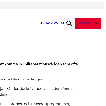
020-62 29 00
Boka tid
ad önskar du att boka?
Digital skadebesiktning
Service
Fota skadan med mobilen
Service
Skadebesiktning på verkstad
att komma in i bilreparationsvärlden som ofta
Vi tar hand om din bil
Boka tid här
Service
 inom bilindustrin tidigare.
Boka tid för service
början kändes det krävande att studera ämnet,
lina.
Lagning av stenskott
Boka reparation av vindruta
m tjej i fordons- och transportprogrammet,