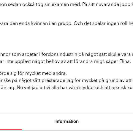
Q
hon sedan också tog sin examen med. På sitt nuvarande jobb 
vara den enda kvinnan i en grupp. Och det spelar ingen roll h
vinnor som arbetar i fordonsindustrin på något sätt skulle vara
har inte upplevt något behov av att förändra mig”, säger Elina.
förde sig för mycket med andra.
kanske på något sätt presterade jag för mycket på grund av att 
 jag. Nu vet jag att vi alla har våra styrkor och att teknisk ku
 på mig och att de uppskattar mina åsikter. Sammantaget känner j
itionella könsroller”.
Information
ket viktig för Elina.