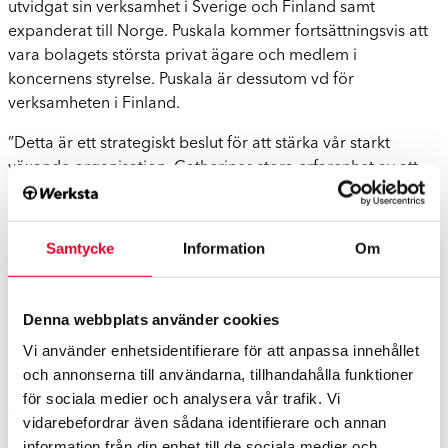
utvidgat sin verksamhet i Sverige och Finland samt
expanderat till Norge. Puskala kommer fortsättningsvis att
vara bolagets största privat ägare och medlem i
koncernens styrelse. Puskala är dessutom vd för
verksamheten i Finland.
”Detta är ett strategiskt beslut för att stärka vår starkt
växande organisation. Catherines stora erfarenhet av att
verka på den svenska och nordiska marknaden kommer att
vara en stor tillgång för vår tillväxt. Jag kommer inte att
lämna Werksta, utan kommer fortsatt att utveckla
Samtycke
Information
Om
verksamheten i min nya roll”, säger Puskala.
Sahlgren, som i grunden har en magisterexamen i
Denna webbplats använder cookies
ekonomi, har tidigare varit vd för Selecta Norden och innan
Vi använder enhetsidentifierare för att anpassa innehållet
dess vd för Pressbyrån.
och annonserna till användarna, tillhandahålla funktioner
”Jag är glad över att tillsammans med det kunniga
för sociala medier och analysera vår trafik. Vi
Werksta-gänget få skapa det starkaste nordiska varumärket
vidarebefordrar även sådana identifierare och annan
inom skadeverkstadsbranschen och den bästa
information från din enhet till de sociala medier och