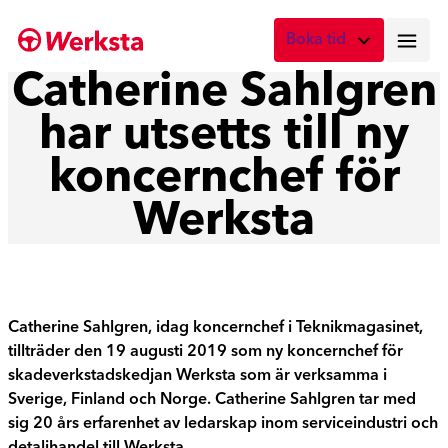
Hoppa
Boka tid
till
innehåll
Catherine Sahlgren
Vad önskar du att boka?
har utsetts till ny
Digital skadebesiktning
Fota skadan med mobilen
koncernchef för
Skadebesiktning på verkstad
Werksta
Boka tid här
Service
Boka tid för service
Catherine Sahlgren, idag koncernchef i Teknikmagasinet,
Lagning av stenskott
tillträder den 19 augusti 2019 som ny koncernchef för
Boka reparation av vindruta
skadeverkstadskedjan Werksta som är verksamma i
Sverige, Finland och Norge. Catherine Sahlgren tar med
Byte av vindruta
sig 20 års erfarenhet av ledarskap inom serviceindustri och
Boka byte av vindruta