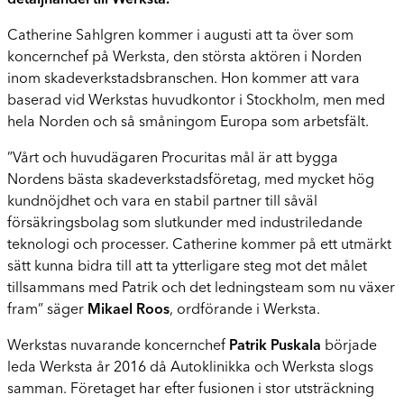
detaljhandel till Werksta.
Catherine Sahlgren kommer i augusti att ta över som
koncernchef på Werksta, den största aktören i Norden
inom skadeverkstadsbranschen. Hon kommer att vara
baserad vid Werkstas huvudkontor i Stockholm, men med
hela Norden och så småningom Europa som arbetsfält.
”Vårt och huvudägaren Procuritas mål är att bygga
Nordens bästa skadeverkstadsföretag, med mycket hög
kundnöjdhet och vara en stabil partner till såväl
försäkringsbolag som slutkunder med industriledande
teknologi och processer. Catherine kommer på ett utmärkt
sätt kunna bidra till att ta ytterligare steg mot det målet
tillsammans med Patrik och det ledningsteam som nu växer
fram” säger
Mikael Roos
, ordförande i Werksta.
Werkstas nuvarande koncernchef
Patrik Puskala
började
leda Werksta år 2016 då Autoklinikka och Werksta slogs
samman. Företaget har efter fusionen i stor utsträckning