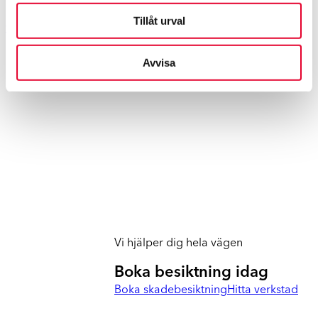
tfn +
358 505 944 085
Tillåt urval
www.werksta.se
Avvisa
Vi hjälper dig hela vägen
Boka besiktning idag
Boka skadebesiktning
Hitta verkstad